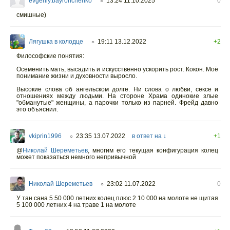
evgeniy.bayronchenko
13:24 11.10.2025
0
○
смишные)
Лягушка в колодце
19:11 13.12.2022
+2
○
Философские понятия:
Осеменить мать, высадить и искусственно ускорить рост. Кокон. Моё
понимание жизни и духовности выросло.
Высокие слова об ангельском долге. Ни слова о любви, сексе и
отношениях между людьми. На стороне Храма одинокие злые
"обманутые" женщины, а парочки только из парней. Фрейд давно
это объяснил.
vkiprin1996
23:35 13.07.2022
в ответ на ↓
+1
○
@
Николай Шереметьев
,
многим его текущая конфигурация колец
может показаться немного непривычной
Николай Шереметьев
23:02 11.07.2022
0
○
У тан сана 5 50 000 летних колец плюс 2 10 000 на молоте не щитая
5 100 000 летних 4 на траве 1 на молоте