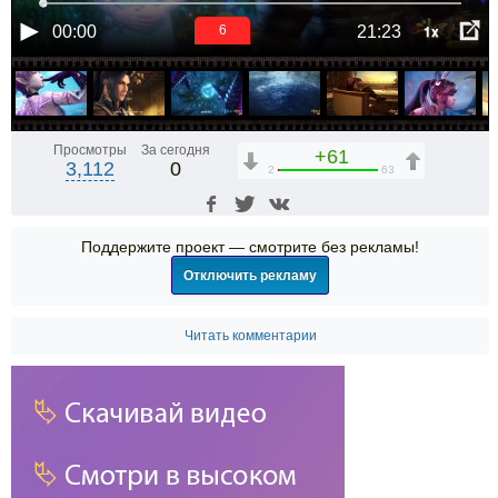
1x
00:00
21:23
6
Просмотры
За сегодня
+61
3,112
0
2
63
Поддержите проект — смотрите без рекламы!
Отключить рекламу
Читать комментарии