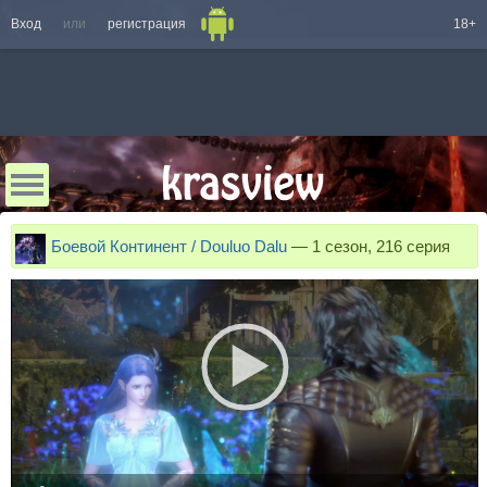
Вход
или
регистрация
18+
Боевой Континент / Douluo Dalu
—
1 сезон, 216 серия