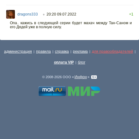
dragons333
20:20 09.07.2022
+1
○
Опа.. кажись в следующей серии будет махач между Тан-Саном и
его Дядей уже в полную силу.
администрация
правила
справка
реклама
для правообладателей
|
|
|
|
|
оплата VIP
блог
|
Инфон
© 2008-2026 ООО «
»