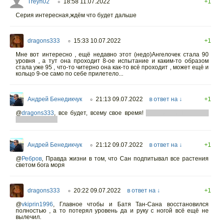
Treyn02
18:58 11.07.2022
+1
○
Серия интересная,ждём что будет дальше
dragons333
15:33 10.07.2022
+1
○
Мне вот интересно , ещё недавно этот (недо)Ангелочек стала 90
уровня , а тут она проходит 8-ое испытание и каким-то образом
стала уже 95 , что-то читерно она как-то всё проходит , может ещё и
кольцо 9-ое само по себе прилетело...
Андрей Бенедикчук
21:13 09.07.2022
в ответ на ↓
+1
○
@
dragons333
,
все будет, всему свое время!
он даже сильнее чем
прежде станет
Андрей Бенедикчук
21:12 09.07.2022
в ответ на ↓
+1
○
@
Ребров
,
Правда жизни в том, что Сан подпитывал все растения
светом бога моря
dragons333
20:22 09.07.2022
в ответ на ↓
+1
○
@
vkiprin1996
,
Главное чтобы и Батя Тан-Сана восстановился
полностью , а то потерял уровень да и руку с ногой всё ещё не
вылечил.