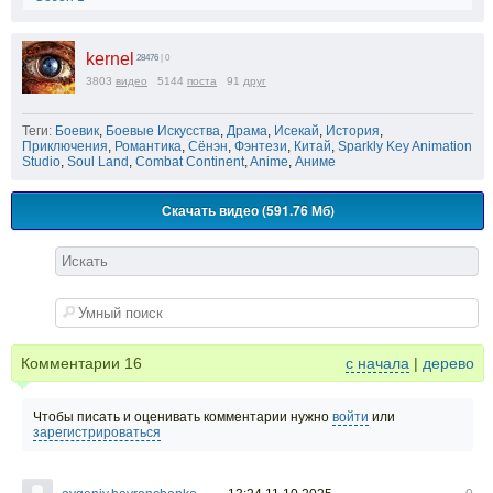
kernel
28476
| 0
3803
видео
5144
поста
91
друг
Теги:
Боевик
,
Боевые Искусства
,
Драма
,
Исекай
,
История
,
Приключения
,
Романтика
,
Сёнэн
,
Фэнтези
,
Китай
,
Sparkly Key Animation
Studio
,
Soul Land
,
Combat Continent
,
Anime
,
Аниме
Скачать видео (591.76 Мб)
Комментарии
16
с начала
|
дерево
Чтобы писать и оценивать комментарии нужно
войти
или
зарегистрироваться