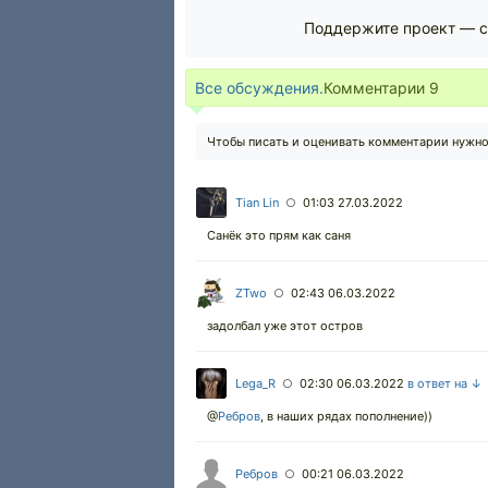
Поддержите проект — с
Все обсуждения.
Комментарии
9
Чтобы писать и оценивать комментарии нужн
Tian Lin
01:03 27.03.2022
○
Санёк это прям как саня
ZTwo
02:43 06.03.2022
○
задолбал уже этот остров
Lega_R
02:30 06.03.2022
в ответ на ↓
○
@
Ребров
,
в наших рядах пополнение))
Ребров
00:21 06.03.2022
○