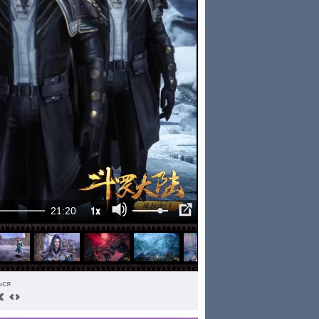
1x
21:20
ься