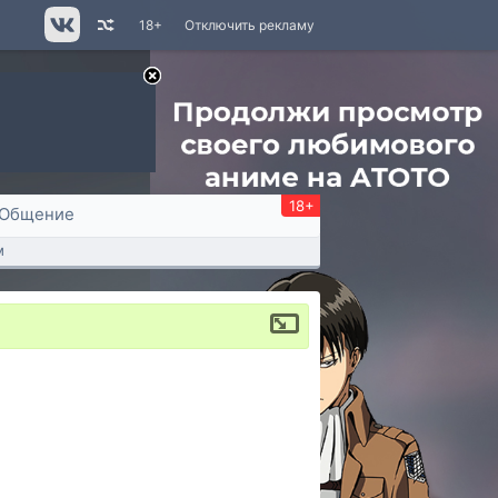
18+
Отключить рекламу
18+
Общение
м