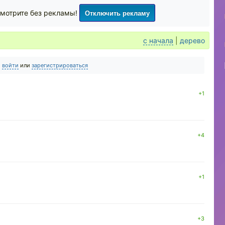
Отключить рекламу
мотрите без рекламы!
с начала
|
дерево
о
войти
или
зарегистрироваться
+1
+4
+1
+3