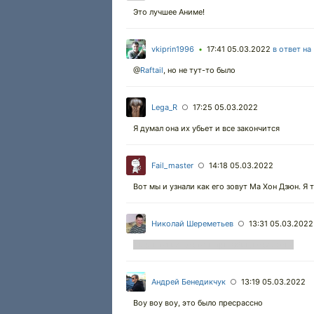
Это лучшее Аниме!
vkiprin1996
17:41 05.03.2022
в ответ на
•
@
Raftail
,
но не тут-то было
Lega_R
17:25 05.03.2022
○
Я думал она их убьет и все закончится
Fail_master
14:18 05.03.2022
○
Вот мы и узнали как его зовут Ма Хон Дзюн. Я
Николай Шереметьев
13:31 05.03.2022
○
7 испытание достать тризубиц посейдона
Андрей Бенедикчук
13:19 05.03.2022
○
Воу воу воу, это было пресрассно