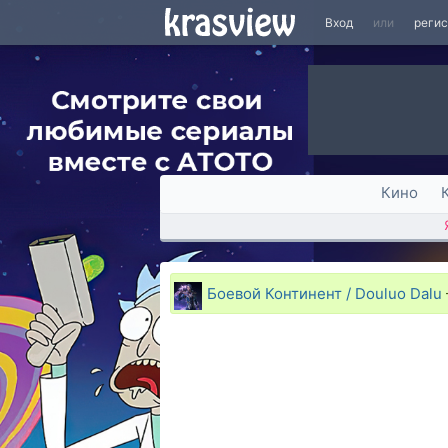
Вход
или
реги
Кино
Боевой Континент / Douluo Dalu