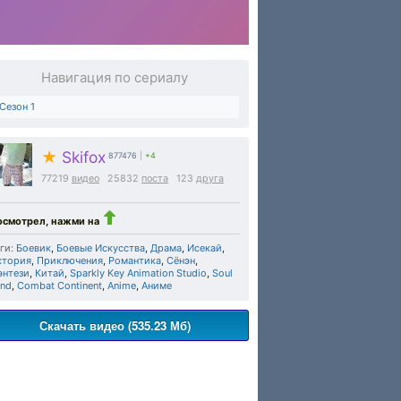
Навигация по сериалу
Сезон 1
★
Skifox
877476
|
+4
77219
видео
25832
поста
123
друга
осмотрел, нажми на
ги:
Боевик
,
Боевые Искусства
,
Драма
,
Исекай
,
стория
,
Приключения
,
Романтика
,
Сёнэн
,
энтези
,
Китай
,
Sparkly Key Animation Studio
,
Soul
and
,
Combat Continent
,
Anime
,
Аниме
Скачать видео (535.23 Мб)