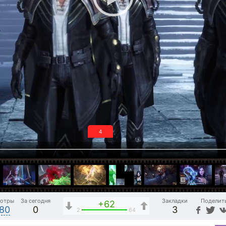
3
отры
За сегодня
Закладки
Поделит
+62
780
0
3
2
64