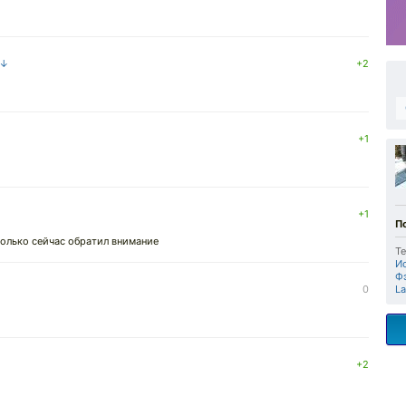
 ↓
+2
+1
+1
П
 только сейчас обратил внимание
Те
И
Ф
0
L
+2