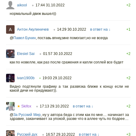
aikool
17:44 31.10.2022
+2
○
нормальный движ вышел))
Антон Акулиничев
14:29 30.10.2022
в ответ на ↓
+1
○
@
Павел Бунин
,
поставь впнку,мне помогает,но не всегда
Elesiel Sai
01:57 30.10.2022
+2
○
как по новелле, как раз после сражения и капли соплей все будет
ivan1900b
19:03 29.10.2022
+2
•
Видно подтянули графику а так развязка ближе к концу если не
какой дичи не придумают)).
★
Skifox
17:13 29.10.2022
в ответ на ↓
+2
○
@
За Русский Мир
,
ну у автора беда с этим как по мне.... начинает за
здравие, заканчивает за упокой, разве что в аллее чуть по бодрее....
Русский дух
16:57 29.10.2022
в ответ на ↓
+3
○