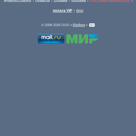
администрация
правила
справка
реклама
для правообладателей
|
|
|
|
|
оплата VIP
блог
|
Инфон
© 2008-2026 ООО «
»