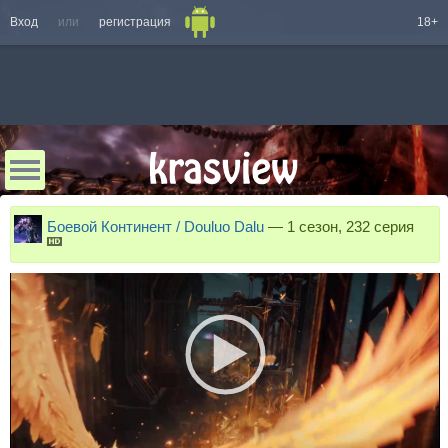
Вход
или
регистрация
18+
Боевой Континент / Douluo Dalu
—
1 сезон, 232 серия