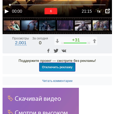
1x
00:00
21:15
6
Просмотры
За сегодня
+31
2,001
0
1
32
Поддержите проект — смотрите без рекламы!
Отключить рекламу
Читать комментарии