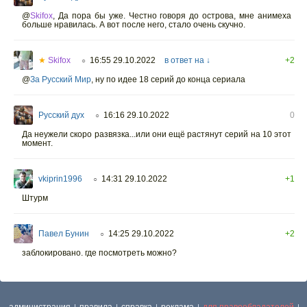
@
Skifox
,
Да пора бы уже. Честно говоря до острова, мне анимеха
больше нравилась. А вот после него, стало очень скучно.
★
Skifox
16:55 29.10.2022
в ответ на ↓
+2
○
@
За Русский Мир
,
ну по идее 18 серий до конца сериала
Русский дух
16:16 29.10.2022
0
○
Да неужели скоро развязка...или они ещё растянут серий на 10 этот
момент.
vkiprin1996
14:31 29.10.2022
+1
○
Штурм
Павел Бунин
14:25 29.10.2022
+2
○
заблокировано. где посмотреть можно?