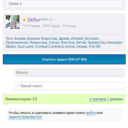
Сезон 1
★
Skifox
877815
|
+4
77219
видео
25832
поста
123
друга
Теги:
Боевик
,
Боевые Искусства
,
Драма
,
Исекай
,
История
,
Приключения
,
Романтика
,
Сёнэн
,
Фэнтези
,
Китай
,
Sparkly Key Animation
Studio
,
Soul Land
,
Combat Continent
,
Anime
,
Аниме
,
Full HD
Скачать видео (650.97 Мб)
Комментарии
13
с начала
|
дерево
Чтобы писать и оценивать комментарии нужно
войти
или
зарегистрироваться