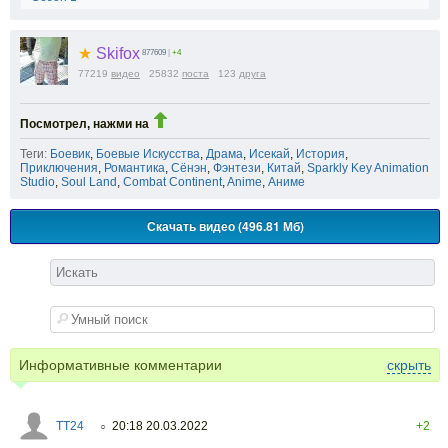
★
Skifox
877609
|
+4
77219
видео
25832
поста
123
друга
Посмотрел, нажми на
Теги:
Боевик
,
Боевые Искусства
,
Драма
,
Исекай
,
История
,
Приключения
,
Романтика
,
Сёнэн
,
Фэнтези
,
Китай
,
Sparkly Key Animation
Studio
,
Soul Land
,
Combat Continent
,
Anime
,
Аниме
Скачать видео (496.81 Мб)
Информативные комментарии
скрыть
TT24
20:18 20.03.2022
+2
○