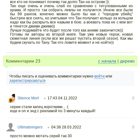
все кто не понимает почему так долго Тан на острове:)):
Тан еще очень и очень слаб по сравнению с титулованными из
храма. И просто так собрать левлы не получится. Иначе все были
бы 99 рангов. конечно можно было бы как с "городом убийц"
быстрее все снять, но учитывая что Тан получает кольцо за кольцом
надо как бы раскрыть все навыки в бою. а воевать пока не с кем вот
и тянется джими джими))
Лучше подумайте что будет после того как аниме закончится(((
Готовы ли авторы ко второй книге. Там уже новые герои, новая
сюжетная линия (если все же решат пустить второй сезон). Как мы
будем скучать по Тану. Так что ловите момент и не нойте))
Комментарии
23
с начала
|
дерево
Чтобы писать и оценивать комментарии нужно
войти
или
зарегистрироваться
Silence Mort
17:43 04.11.2022
0
○
серии стали капец короткими... :(
еще и оп и энд с рекламой по 3 минуты каждый!
Ultimabringers
04:38 28.03.2022
0
○
просто можно мотать серий так 30