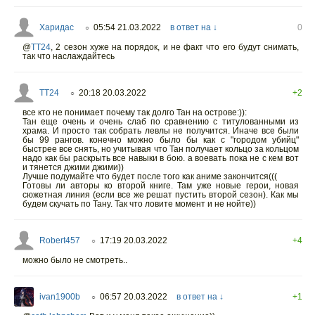
Харидас
05:54 21.03.2022
в ответ на ↓
0
○
@
TT24
,
2 сезон хуже на порядок, и не факт что его будут снимать,
так что наслаждайтесь
TT24
20:18 20.03.2022
+2
○
все кто не понимает почему так долго Тан на острове:)):
Тан еще очень и очень слаб по сравнению с титулованными из
храма. И просто так собрать левлы не получится. Иначе все были
бы 99 рангов. конечно можно было бы как с "городом убийц"
быстрее все снять, но учитывая что Тан получает кольцо за кольцом
надо как бы раскрыть все навыки в бою. а воевать пока не с кем вот
и тянется джими джими))
Лучше подумайте что будет после того как аниме закончится(((
Готовы ли авторы ко второй книге. Там уже новые герои, новая
сюжетная линия (если все же решат пустить второй сезон). Как мы
будем скучать по Тану. Так что ловите момент и не нойте))
Robert457
17:19 20.03.2022
+4
○
можно было не смотреть..
ivan1900b
06:57 20.03.2022
в ответ на ↓
+1
○