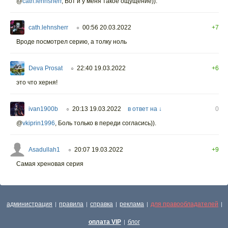
@
cath.lehnsherr
, Вот и у меня такое ощущение)).
cath.lehnsherr
00:56 20.03.2022
+7
○
Вроде посмотрел серию, а толку ноль
Deva Prosat
22:40 19.03.2022
+6
○
это что херня!
ivan1900b
20:13 19.03.2022
в ответ на ↓
0
○
@
vkiprin1996
,
Боль только в переди согласись)).
Asadullah1
20:07 19.03.2022
+9
○
Самая хреновая серия
администрация
правила
справка
реклама
для правообладателей
|
|
|
|
|
оплата VIP
блог
|