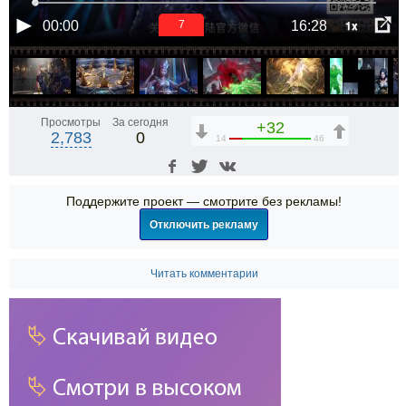
1x
00:00
16:28
6
Просмотры
За сегодня
+32
2,783
0
14
46
Поддержите проект — смотрите без рекламы!
Отключить рекламу
Читать комментарии