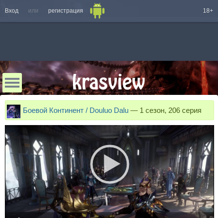
Вход
или
регистрация
18+
Боевой Континент / Douluo Dalu
—
1 сезон, 206 серия