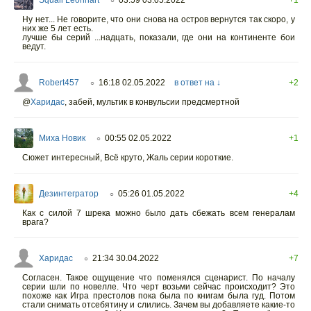
○
Ну нет... Не говорите, что они снова на остров вернутся так скоро, у
них же 5 лет есть.
лучше бы серий ...надцать, показали, где они на континенте бои
ведут.
Robert457
16:18 02.05.2022
в ответ на ↓
+2
○
@
Харидас
,
забей, мультик в конвульсии предсмертной
Миха Новик
00:55 02.05.2022
+1
○
Сюжет интересный, Всё круто, Жаль серии короткие.
Дезинтегратор
05:26 01.05.2022
+4
○
Как с силой 7 шрека можно было дать сбежать всем генералам
врага?
Харидас
21:34 30.04.2022
+7
○
Согласен. Такое ощущение что поменялся сценарист. По началу
серии шли по новелле. Что черт возьми сейчас происходит? Это
похоже как Игра престолов пока была по книгам была гуд. Потом
стали снимать отсебятину и слились. Зачем вы добавляете какие-то