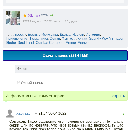
★
Skifox
877514
|
+4
77219
видео
25832
поста
123
друга
Теги:
Боевик
,
Боевые Искусства
,
Драма
,
Исекай
,
История
,
Приключения
,
Романтика
,
Сёнэн
,
Фэнтези
,
Китай
,
Sparkly Key Animation
Studio
,
Soul Land
,
Combat Continent
,
Anime
,
Аниме
Скачать видео (384.41 Мб)
Информативные комментарии
скрыть
Харидас
21:34 30.04.2022
+7
○
Согласен. Такое ощущение что поменялся сценарист. По началу
серии шли по новелле. Что черт возьми сейчас происходит? Это
похоже как Игра престолов пока была по книгам была гуд. Потом