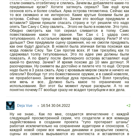
стали снимать отсебятину и слились. Зачем вы добавляете какие-то
придуманные куски? Хотите затянуть сериал? Там ещё куча
сезонов хоть и более слабых. Арка острова тягомотина. Сейчас как
то все скомкано и не интересно. Какие крутые боевики были до
острова. Сейчас треш какой-то. Зачем это вообще придумали и
вставили? Шреки пришли спасать страну и тут решили что надо
опять Тан Сану с Сяоу свалить... Этого не было в новелле. Это тупо.
Обидно смотреть как топ сериал сливается в топку. Само
повествование какое то рваное. Тан Сан с 1 удара снес
титулованного. А остальное время вид города сверху. Рили? И что
дальше? Они придумали сцену сражения, но не смогли придумать
как они будут драться. В новелл была эпичная битва похожая как
когда ловили Сяоу. Тан Сан против всех. И там трезубец как то
сдерживал толпу титулованных. Это по идее уже должны были
показать. А по факту после филлерного острова вставляют ещё
какой-то филлер. Зачем? И время похоже до 10 мин дотянут. Я
разочарован. Ну снимите вы достойно и пилите что то ещё. Остров
надо было в 3 раза сжать. Арку с кровавым миром сжали и ничего не
облезли? Вообще тут это божественное оружие, и в самой новелле,
не проработанно. Зачем вообще духа призывать? Взял трезубец
или мечь и все.. Должно быть какое то ограничение на
использование. Вот этот бы момент лучше раскрыли. А то не
понятно почему ГГ вообще сразу не всадил трезубцем и все дела.
Deja Vue
16:54 30.04.2022
+2
○
Ну не знаю... Как по мне, создается впечатление с каждой
следующей просмотренной серии, что создатели и вся команда
задействована в создании проекта "тупо протирает штаны"
работая исключительно на сохранении аудитории и спонсоров. С
каждой новой серии все меньше динамики и раскрытие сюжета,
сцены из сюжета вырываются из контекста и вставляются в