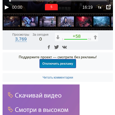
1x
00:00
16:19
5
Просмотры
За сегодня
+58
3,769
0
1
59
Поддержите проект — смотрите без рекламы!
Отключить рекламу
Читать комментарии