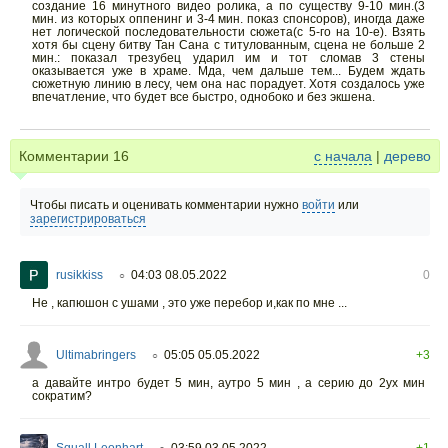
создание 16 минутного видео ролика, а по существу 9-10 мин.(3
мин. из которых оппенинг и 3-4 мин. показ спонсоров), иногда даже
нет логической последовательности сюжета(с 5-го на 10-е). Взять
хотя бы сцену битву Тан Сана с титулованным, сцена не больше 2
мин.: показал трезубец ударил им и тот сломав 3 стены
оказывается уже в храме. Мда, чем дальше тем... Будем ждать
сюжетную линию в лесу, чем она нас порадует. Хотя создалось уже
впечатление, что будет все быстро, однобоко и без экшена.
Комментарии
16
с начала
|
дерево
Чтобы писать и оценивать комментарии нужно
войти
или
зарегистрироваться
rusikkiss
04:03 08.05.2022
0
○
Не , капюшон с ушами , это уже перебор и,как по мне ...
Ultimabringers
05:05 05.05.2022
+3
○
а давайте интро будет 5 мин, аутро 5 мин , а серию до 2ух мин
сократим?
Squall Leonhart
03:59 03.05.2022
+1