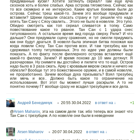
придуманные куски? Хотите затянуть сериал? Там ещё куча
сезонов хоть и более слабых. Арка острова тягомотина. Сейчас как
то все скомкано и не интересно. Какие крутые боевики были до
острова. Сейчас треш какой-то. Зачем это вообще придумали и
вставили? Шреки пришли спасать страну и тут решили что надо
опять Тан Сану с Сяоу свалить... Этого не было в новелле. Это тупо.
Обидно смотреть как топ сериал сливается в топку. Само
повествование какое то рваное. Тан Сан с 1 удара снес
титулованного. А остальное время вид города сверху. Рили? И что
дальше? Они придумали сцену сражения, но не смогли придумать
как они будут драться. В новелл была эпичная битва похожая как
когда ловили Сяоу. Тан Сан против всех. И там трезубец как то
сдерживал толпу титулованных. Это по идее уже должны были
показать. А по факту после филлерного острова вставляют ещё
какой-то филлер. Зачем? И время похоже до 10 мин дотянут. Я
разочарован. Ну снимите вы достойно и пилите что то ещё. Остров
надо было в 3 раза сжать. Арку с кровавым миром сжали и ничего не
облезли? Вообще тут это божественное оружие, и в самой новелле,
не проработанно. Зачем вообще духа призывать? Взял трезубец
или мечь и все.. Должно быть какое то ограничение на
использование. Вот этот бы момент лучше раскрыли. А то не
понятно почему ГГ вообще сразу не всадил трезубцем и все дела.
Андрей Бенедикчук
20:55 30.04.2022
в ответ на ↓
+1
○
@
Arsen Maharov
,
эта на самом деле так. ибо теперь все знают что
Тан Сан с трезубцем. А по новелле они были в неведении
Arsen Maharov
20:07 30.04.2022
в ответ на ↓
+2
○