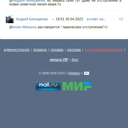
@
Андрей Бенедикчук
,
ну нифига себе тут даже не отступление а
новая сюжетная линия какая то
Андрей Бенедикчук
19:51 30.04.2022
в ответ на ↓
+2
○
@
Arsen Maharov
,
как говорится " лирическое отступление"=)
администрация
правила
справка
реклама
для правообладателей
|
|
|
|
|
оплата VIP
блог
|
Инфон
© 2008-2026 ООО «
»