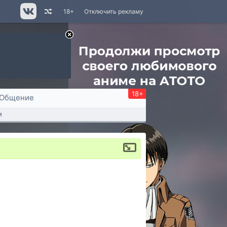
18+
Отключить рекламу
18+
Общение
м