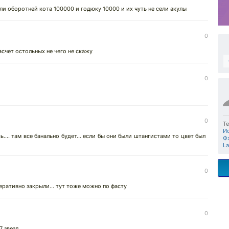
ли оборотней кота 100000 и годюку 10000 и их чуть не сели акулы
0
счет остольных не чего не скажу
0
0
Те
И
... там все банально будет... если бы они были штангистами то цвет был
Ф
L
0
ративно закрыли... тут тоже можно по фасту
0
7 звезд