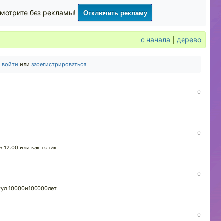
Отключить рекламу
мотрите без рекламы!
с начала
|
дерево
о
войти
или
зарегистрироваться
0
0
в 12.00 или как тотак
0
акул 10000и100000лет
0