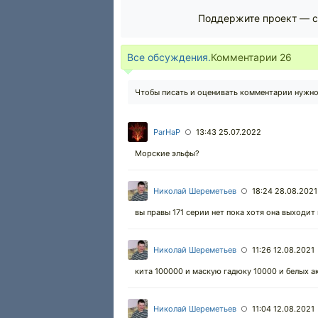
Поддержите проект — с
Все обсуждения.
Комментарии
26
Чтобы писать и оценивать комментарии нужн
ParHaP
13:43 25.07.2022
○
Морские эльфы?
Николай Шереметьев
18:24 28.08.2021
○
вы правы 171 серии нет пока хотя она выходит 
Николай Шереметьев
11:26 12.08.2021
○
кита 100000 и маскую гадюку 10000 и белых 
Николай Шереметьев
11:04 12.08.2021
○