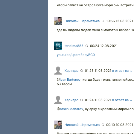
чтобы папаст на остров бога моря они встрети
Николай Шереметьев
10:56 12.08.2021
○
где вы видели людей хама с молотом небес? На
tendima885
00:24 12.08.2021
○
youtu.be/updmEqcyBC0
Харидас
01:25 11.08.2021
в ответ на ↓
○
@
Ivan Bartenev
,
когда будет испытание поймешь.
бы весом
Харидас
01:24 11.08.2021
в ответ на ↓
○
@
Arsen Maharov
,
ну арку с кровавым миром опе
Николай Шереметьев
00:10 10.08.2021
○
бос аси типа понтифика тан сан станет светым 