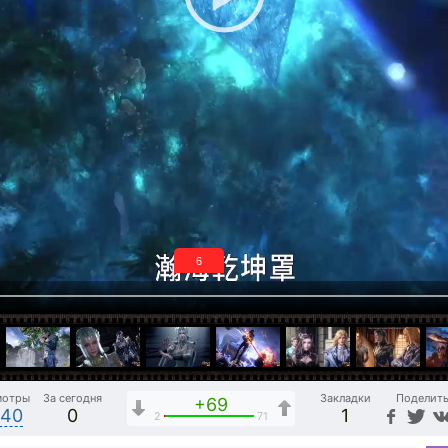
5
мотры
За сегодня
Закладки
Поделит
+69
540
0
1
2
71