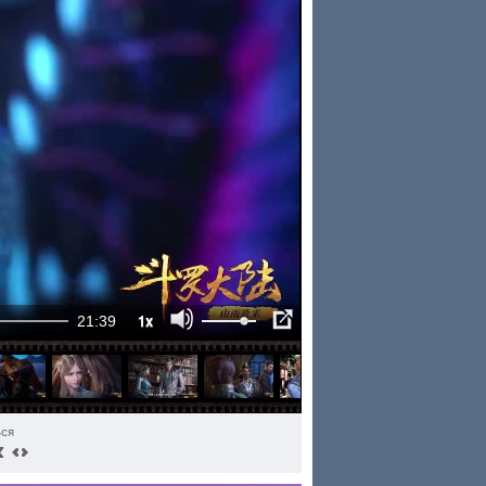
1x
21:39
ься