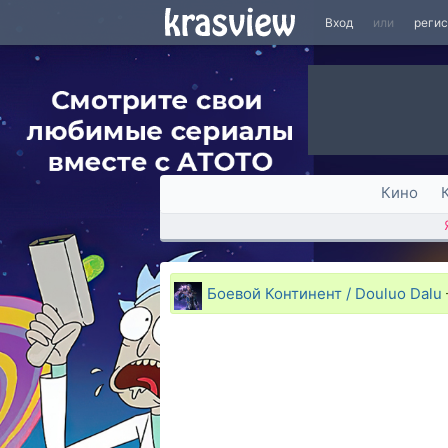
Вход
или
реги
Кино
Боевой Континент / Douluo Dalu