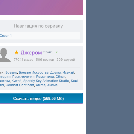
Навигация по сериалу
Сезон 1
★
Джером
512742
|
+7
77041
видео
506
постов
209
друзей
ги:
Боевик
,
Боевые Искусства
,
Драма
,
Исекай
,
стория
,
Приключения
,
Романтика
,
Сёнэн
,
энтези
,
Китай
,
Sparkly Key Animation Studio
,
Soul
and
,
Combat Continent
,
Anime
,
Аниме
Скачать видео (569.56 Мб)