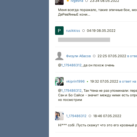
★
Ivgesha
23:34 08.05.2022
○
Меня всегда поражало, такие эпичные бои, м
ДеРевЯнныЕ кони...
rusikkiss
04:19 08.05.2022
○
Это прадед Тан Сана - Тан Чен .
Физули Абасов
22:25 07.05.2022
в отв
○
@
1_179486312
,
да он похож очень
vkiprin1996
19:32 07.05.2022
в ответ на
•
@
1_179486312
,
Тан Чена не раз упоминали: пер
Сан и Бо Сайси - значит между ними есть опре
но посмотрим
1_179486312
18:46 07.05.2022
○
Ні*** собі .Пусть скажут что это его кровный