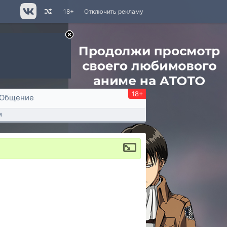
18+
Отключить рекламу
18+
Общение
м