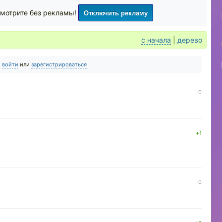
Отключить рекламу
мотрите без рекламы!
с начала
|
дерево
о
войти
или
зарегистрироваться
0
+1
0