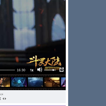
1x
16:30
ься