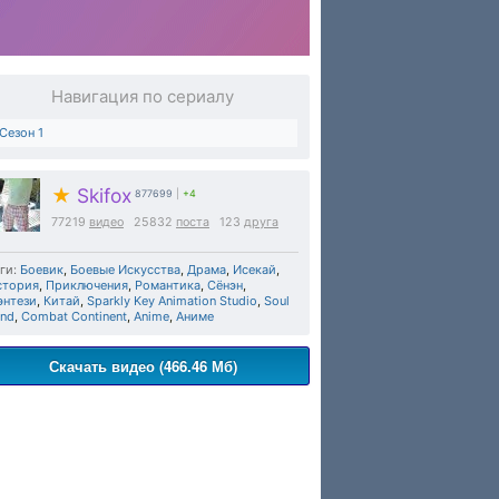
Навигация по сериалу
Сезон 1
★
Skifox
877699
|
+4
77219
видео
25832
поста
123
друга
ги:
Боевик
,
Боевые Искусства
,
Драма
,
Исекай
,
стория
,
Приключения
,
Романтика
,
Сёнэн
,
энтези
,
Китай
,
Sparkly Key Animation Studio
,
Soul
and
,
Combat Continent
,
Anime
,
Аниме
Скачать видео (466.46 Мб)