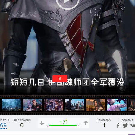
5
мотры
За сегодня
Закладки
Поделит
+71
569
0
1
0
71