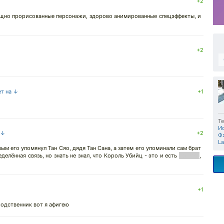
+2
ощно прорисованные персонажи, здорово анимированные спецэффекты, и
+2
ет на ↓
+1
Те
И
 ↓
+2
Ф
L
вым его упомянул Тан Сяо, дядя Тан Сана, а затем его упоминали сам брат
делённая связь, но знать не знал, что Король Убийц - это и есть
Тан Чен
,
+1
 родственник вот я афигею