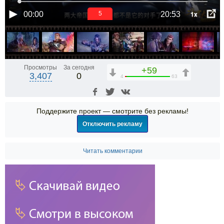
1x
00:00
20:53
5
Просмотры
За сегодня
+59
3,407
0
4
63
Поддержите проект — смотрите без рекламы!
Отключить рекламу
Читать комментарии