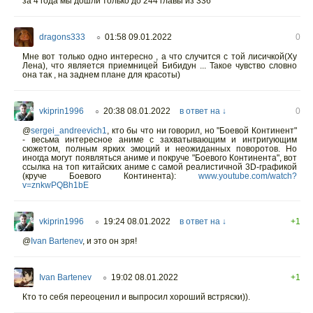
за 4 года мы дошли только до 244 главы из 336
dragons333
01:58 09.01.2022
0
○
Мне вот только одно интересно , а что случится с той лисичкой(Ху
Лена), что является приемницей Бибидун ... Такое чувство словно
она так , на заднем плане для красоты)
vkiprin1996
20:38 08.01.2022
в ответ на ↓
0
○
@
sergei_andreevich1
,
кто бы что ни говорил, но "Боевой Континент"
- весьма интересное аниме с захватывающим и интригующим
сюжетом, полным ярких эмоций и неожиданных поворотов. Но
иногда могут появляться аниме и покруче "Боевого Континента", вот
ссылка на топ китайских аниме с самой реалистичной 3D-графикой
(круче Боевого Континента):
www.youtube.com/watch?
v=znkwPQBh1bE
vkiprin1996
19:24 08.01.2022
в ответ на ↓
+1
○
@
Ivan Bartenev
,
и это он зря!
Ivan Bartenev
19:02 08.01.2022
+1
○
Кто то себя переоценил и выпросил хороший встряски)).