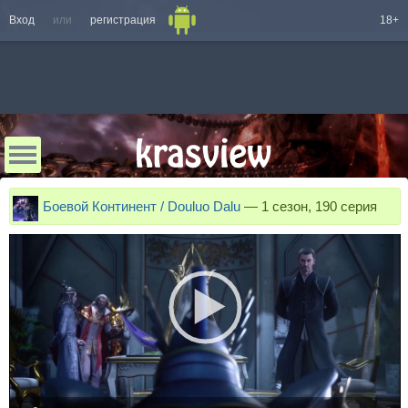
Вход
или
регистрация
18+
Боевой Континент / Douluo Dalu
—
1 сезон, 190 серия