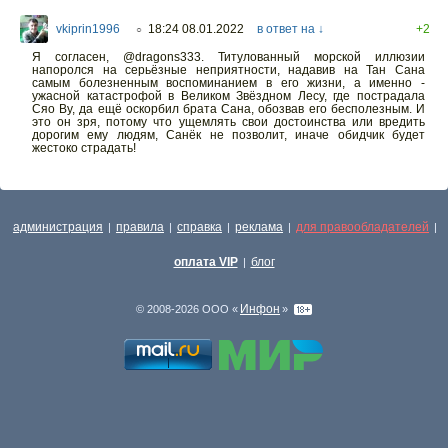
vkiprin1996
18:24 08.01.2022
в ответ на ↓
+2
○
Я согласен, @dragons333. Титулованный морской иллюзии
напоролся на серьёзные неприятности, надавив на Тан Сана
самым болезненным воспоминанием в его жизни, а именно -
ужасной катастрофой в Великом Звёздном Лесу, где пострадала
Сяо Ву, да ещё оскорбил брата Сана, обозвав его бесполезным. И
это он зря, потому что ущемлять свои достоинства или вредить
дорогим ему людям, Санёк не позволит, иначе обидчик будет
жестоко страдать!
администрация
правила
справка
реклама
для правообладателей
|
|
|
|
|
оплата VIP
блог
|
Инфон
© 2008-2026 ООО «
»