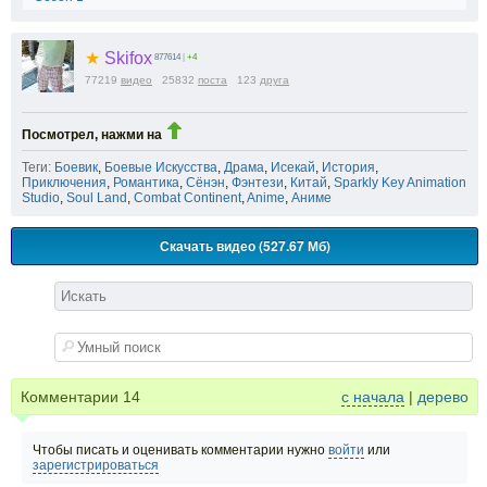
★
Skifox
877614
|
+4
77219
видео
25832
поста
123
друга
Посмотрел, нажми на
Теги:
Боевик
,
Боевые Искусства
,
Драма
,
Исекай
,
История
,
Приключения
,
Романтика
,
Сёнэн
,
Фэнтези
,
Китай
,
Sparkly Key Animation
Studio
,
Soul Land
,
Combat Continent
,
Anime
,
Аниме
Скачать видео (527.67 Мб)
Комментарии
14
с начала
|
дерево
Чтобы писать и оценивать комментарии нужно
войти
или
зарегистрироваться