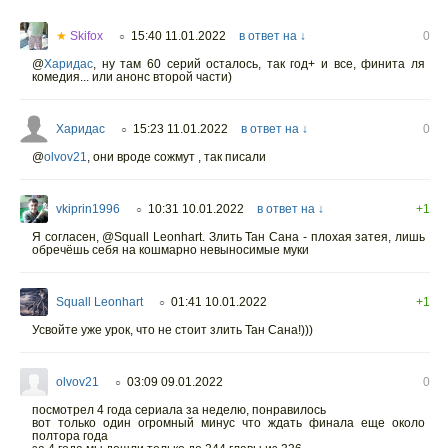
★
Skifox
15:40 11.01.2022
в ответ на ↓
0
○
@
Харидас
,
ну там 60 серий осталось, так год+ и все, финита ля
комедия... или анонс второй части)
Харидас
15:23 11.01.2022
в ответ на ↓
0
○
@
olvov21
,
они вроде сожмут , так писали
vkiprin1996
10:31 10.01.2022
в ответ на ↓
+1
○
Я согласен, @Squall Leonhart. Злить Тан Сана - плохая затея, лишь
обречёшь себя на кошмарно невыносимые муки
Squall Leonhart
01:41 10.01.2022
+1
○
Усвойте уже урок, что не стоит злить Тан Сана!)))
olvov21
03:09 09.01.2022
0
○
посмотрел 4 года сериала за неделю, понравилось
вот только один огромный минус что ждать финала еще около
полтора года