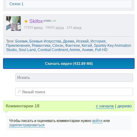
Сезон 1
★
Skifox
876895
|
+4
77203
видео
25832
поста
123
друга
Теги:
Боевик
,
Боевые Искусства
,
Драма
,
Исекай
,
История
,
Приключения
,
Романтика
,
Сёнэн
,
Фэнтези
,
Китай
,
Sparkly Key Animation
Studio
,
Soul Land
,
Combat Continent
,
Anime
,
Аниме
,
Full HD
Скачать видео (432.89 Мб)
Комментарии
18
с начала
|
дерево
Чтобы писать и оценивать комментарии нужно
войти
или
зарегистрироваться