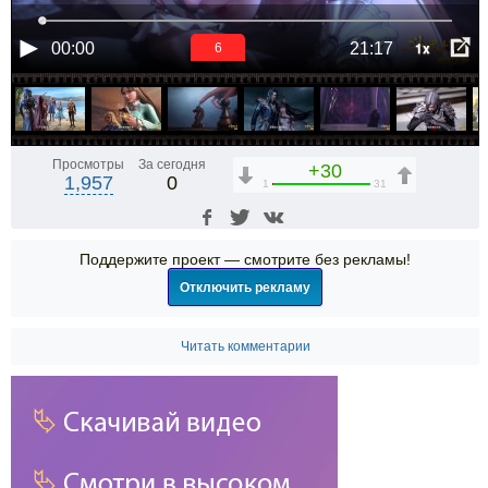
1x
00:00
21:17
6
Просмотры
За сегодня
+30
1,957
0
1
31
Поддержите проект — смотрите без рекламы!
Отключить рекламу
Читать комментарии