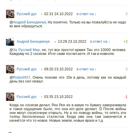
Русский дух
02:31 24.10.2022
в ответ на ↓
0
•
@
Андрей Бенедикчук
,
Ну понятно. Только на вы пожалуйста не надо
ко мне обращаться.
Андрей Бенедикчук
13:29 23.10.2022
в ответ на ↓
+2
○
@
За Русский Мир
,
не, тут все просто! армия Тан это 10000 человек.
Каждому по 2 сосиски. Итог сами посчитаете. И так в новелле.
Русский дух
09:20 23.10.2022
в ответ на ↓
0
•
@
Robert457
,
Очень похоже что 20к в день, потому как он каждый
день без сил лежал.
Русский дух
03:35 23.10.2022
-1
•
Когда он сосиски делал, Рон Рон их в какую то бумагу заворачивала
и такое ощущение было, что она хот-доги делает :D После войны
они могут сосисочную открыть. Ну а по поводу войны, то опять эти
толпы бесполезных статистов. Когда уже она там закончится и
начнётся что то новое. Новые земли, новые враги и т.д.