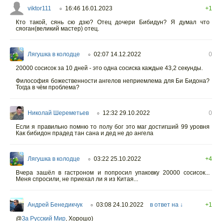
viktor111
16:46 16.01.2023
+1
○
Кто такой, сянь сю дзю? Отец дочери Бибидун? Я думал что
сяоган(великий мастер) отец.
Лягушка в колодце
02:07 14.12.2022
0
○
20000 сосисок за 10 дней - это одна сосиска каждые 43,2 секунды.
Философия божественности ангелов неприемлема для Би Бидона?
Тогда в чём проблема?
Николай Шереметьев
12:32 29.10.2022
0
○
Если я правильно помню то полу бог это маг достигший 99 уровня
Как бибидон прадед тан сана и дед не до ангела
Лягушка в колодце
03:22 25.10.2022
+4
○
Вчера зашёл в гастроном и попросил упаковку 20000 сосисок...
Меня спросили, не приехал ли я из Китая...
Андрей Бенедикчук
03:08 24.10.2022
в ответ на ↓
+1
○
@
За Русский Мир
,
Хорошо)