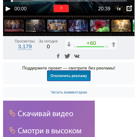
1x
00:00
20:39
6
Просмотры
За сегодня
+60
3,179
0
2
62
Поддержите проект — смотрите без рекламы!
Отключить рекламу
Читать комментарии