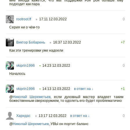
мне иногда кажется, что маг поддержки Рон рон больше ему
подходит как пара
rootroot.ff
17:11 12.03.2022
0
○
Серия ни о чём-то
Виктор Бобарень
16:37 12.03.2022
+7
○
Как эти тренировки уже надоели
vkiprin1996
14:23 12.03.2022
0
•
Началось
vkiprin1996
14:13 12.03.2022
в ответ на ↓
+1
•
@
Николай Шереметьев
,
если духовный мастер владеет таким
божественным сверхоружием, то одолеть его будет проблематично
Харидас
13:17 12.03.2022
в ответ на ↓
0
○
@
Николай Шереметьев
,
УВЫ он портит баланс