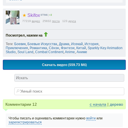
★
Skifox
877946
|
+3
77219
видео
25832
поста
123
друга
Посмотрел, нажми на
Теги:
Боевик
,
Боевые Искусства
,
Драма
,
Исекай
,
История
,
Приключения
,
Романтика
,
Сёнэн
,
Фэнтези
,
Китай
,
Sparkly Key Animation
Studio
,
Soul Land
,
Combat Continent
,
Anime
,
Аниме
Скачать видео (559.73 Мб)
Комментарии
12
с начала
|
дерево
Чтобы писать и оценивать комментарии нужно
войти
или
зарегистрироваться