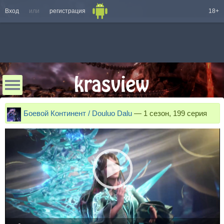
Вход
или
регистрация
18+
Боевой Континент / Douluo Dalu
—
1 сезон, 199 серия