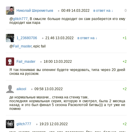
Николай Шереметьев
00:49 14.03.2022
в ответ на ↓
0
○
@
glitch777
,
В смысле больше подходит он сам разберется кто ему
подходит как пара
1_23680706
21:46 13.03.2022
в ответ на ↓
+1
○
@
Fail_master
,
epic fail
Fail_master
18:00 13.03.2022
+2
○
Я так понимаю вы опенинг будете чередовать, типа через 20 дней
снова на русском.
aikool
09:58 13.03.2022
+2
○
де нормальные махачи... стенка на стенку там..
последняя нормальная серия, которую я смотрел, была 2 месяца
назад. и это был финал 5 сезона Расколотой битвы))) а тут уже не
помню
glitch777
19:23 12.03.2022
+2
○