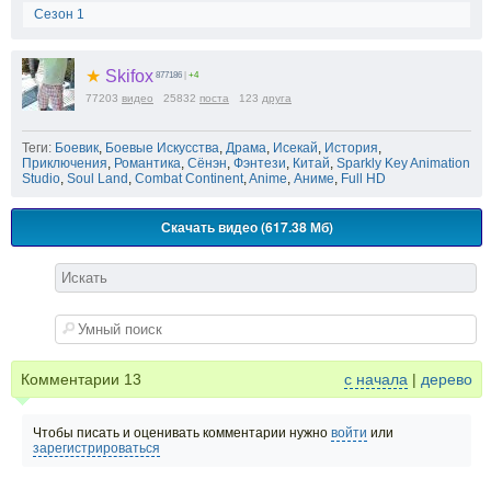
Сезон 1
★
Skifox
877186
|
+4
77203
видео
25832
поста
123
друга
Теги:
Боевик
,
Боевые Искусства
,
Драма
,
Исекай
,
История
,
Приключения
,
Романтика
,
Сёнэн
,
Фэнтези
,
Китай
,
Sparkly Key Animation
Studio
,
Soul Land
,
Combat Continent
,
Anime
,
Аниме
,
Full HD
Скачать видео (617.38 Мб)
Комментарии
13
с начала
|
дерево
Чтобы писать и оценивать комментарии нужно
войти
или
зарегистрироваться