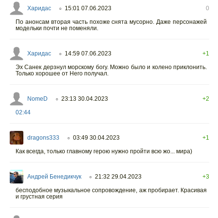
Харидас
15:01 07.06.2023
0
○
По анонсам вторая часть похоже снята мусорно. Даже персонажей
модельки почти не поменяли.
Харидас
14:59 07.06.2023
+1
○
Эх Санек дерзнул морскому богу. Можно было и колено приклонить.
Только хорошее от Него получал.
NomeD
23:13 30.04.2023
+2
○
02:44
dragons333
03:49 30.04.2023
+1
○
Как всегда, только главному герою нужно пройти всю жо... мира)
Андрей Бенедикчук
21:32 29.04.2023
+3
○
бесподобное музыкальное сопровождение, аж пробирает. Красивая
и грустная серия