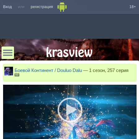
Вход
или
регистрация
18+
Боевой Континент / Douluo Dalu
—
1 сезон, 257 серия