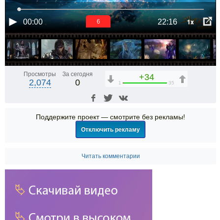
1x
00:00
22:16
6
Просмотры
За сегодня
+34
2,074
0
1
35
Поддержите проект — смотрите без рекламы!
Отключить рекламу
Читать комментарии