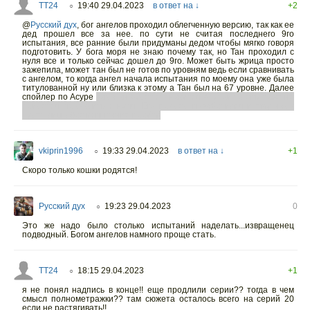
TT24
19:40 29.04.2023
в ответ на ↓
+2
○
@
Русский дух
,
бог ангелов проходил облегченную версию, так как ее
дед прошел все за нее. по сути не считая последнего 9го
испытания, все ранние были придуманы дедом чтобы мягко говоря
подготовить. У бога моря не знаю почему так, но Тан проходил с
нуля все и только сейчас дошел до 9го. Может быть жрица просто
зажепила, может тан был не готов по уровням ведь если сравнивать
с ангелом, то когда ангел начала испытания по моему она уже была
титулованной ну или близка к этому а Тан был на 67 уровне. Далее
спойлер по Асуре
когда он будет становится Асурой то ему тоже не
придется проходить с нуля. Его прадед позаботился и ему надо
будет лишь 9ое испытание пройти
vkiprin1996
19:33 29.04.2023
в ответ на ↓
+1
○
Скоро только кошки родятся!
Русский дух
19:23 29.04.2023
0
○
Это же надо было столько испытаний наделать...извращенец
подводный. Богом ангелов намного проще стать.
TT24
18:15 29.04.2023
+1
○
я не понял надпись в конце!! еще продлили серии?? тогда в чем
смысл полнометражки?? там сюжета осталось всего на серий 20
если не растягивать!!