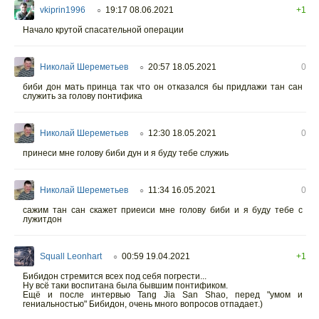
vkiprin1996
19:17 08.06.2021
+1
○
Начало крутой спасательной операции
Николай Шереметьев
20:57 18.05.2021
0
○
биби дон мать принца так что он отказался бы придлажи тан сан
служить за голову понтифика
Николай Шереметьев
12:30 18.05.2021
0
○
принеси мне голову биби дун и я буду тебе служиь
Николай Шереметьев
11:34 16.05.2021
0
○
сажим тан сан скажет приеиси мне голову биби и я буду тебе с
лужитдон
Squall Leonhart
00:59 19.04.2021
+1
○
Бибидон стремится всех под себя погрести...
Ну всё таки воспитана была бывшим понтификом.
Ещё и после интервью Tang Jia San Shao, перед "умом и
гениальностью" Бибидон, очень много вопросов отпадает.)