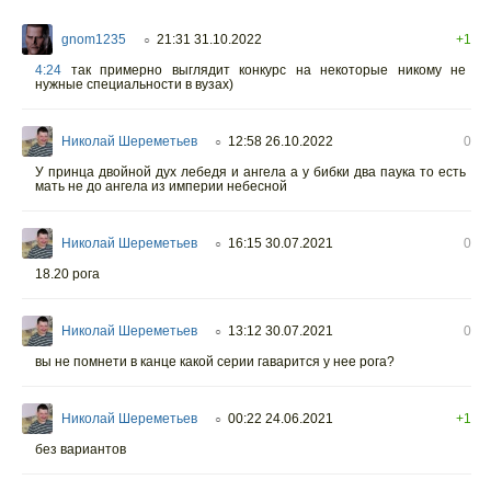
gnom1235
21:31 31.10.2022
+1
○
4:24
так примерно выглядит конкурс на некоторые никому не
нужные специальности в вузах)
Николай Шереметьев
12:58 26.10.2022
0
○
У принца двойной дух лебедя и ангела а у бибки два паука то есть
мать не до ангела из империи небесной
Николай Шереметьев
16:15 30.07.2021
0
○
18.20 рога
Николай Шереметьев
13:12 30.07.2021
0
○
вы не помнети в канце какой серии гаварится у нее рога?
Николай Шереметьев
00:22 24.06.2021
+1
○
без вариантов