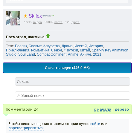
★
Skifox
877482
|
+4
77219
видео
25832
поста
123
друга
Посмотрел, нажми на
Теги:
Боевик
,
Боевые Искусства
,
Драма
,
Исекай
,
История
,
Приключения
,
Романтика
,
Сёнэн
,
Фэнтези
,
Китай
,
Sparkly Key Animation
Studio
,
Soul Land
,
Combat Continent
,
Anime
,
Аниме
,
2021
Скачать видео (446.9 Мб)
Комментарии
24
с начала
|
дерево
Чтобы писать и оценивать комментарии нужно
войти
или
зарегистрироваться