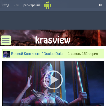
Вход
или
регистрация
18+
Боевой Континент / Douluo Dalu
—
1 сезон, 152 серия