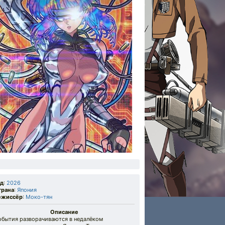
од
:
2026
трана
:
Япония
ежиссёр
:
Моко-тян
Описание
обытия разворачиваются в недалёком