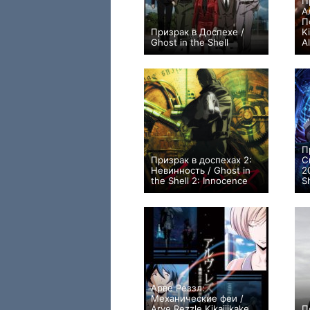
П
А
П
Призрак в Доспехе /
K
Ghost in the Shell
A
+549
59
1226
П
Призрак в доспехах 2:
С
Невинность / Ghost in
2
the Shell 2: Innocence
S
+2
1
167
Арве Реззл:
Механические феи /
Arve Rezzle Kikaijikake
П