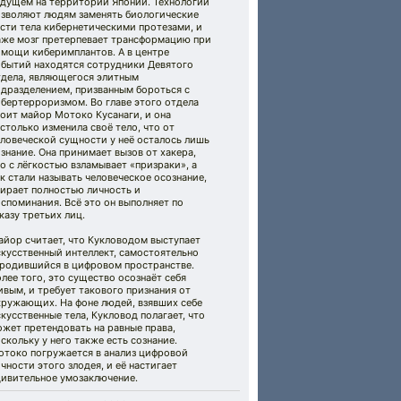
удущем на территории Японии. Технологии
озволяют людям заменять биологические
сти тела кибернетическими протезами, и
аже мозг претерпевает трансформацию при
омощи киберимплантов. А в центре
обытий находятся сотрудники Девятого
тдела, являющегося элитным
одразделением, призванным бороться с
бертерроризмом. Во главе этого отдела
оит майор Мотоко Кусанаги, и она
столько изменила своё тело, что от
ловеческой сущности у неё осталось лишь
знание. Она принимает вызов от хакера,
о с лёгкостью взламывает «призраки», а
к стали называть человеческое осознание,
тирает полностью личность и
споминания. Всё это он выполняет по
казу третьих лиц.
айор считает, что Кукловодом выступает
кусственный интеллект, самостоятельно
ародившийся в цифровом пространстве.
лее того, это существо осознаёт себя
вым, и требует такового признания от
кружающих. На фоне людей, взявших себе
кусственные тела, Кукловод полагает, что
жет претендовать на равные права,
скольку у него также есть сознание.
отоко погружается в анализ цифровой
чности этого злодея, и её настигает
дивительное умозаключение.