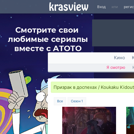
Вход
или
реги
Кино
Я смотрю
Призрак в доспехах / Koukaku Kidout
Все
Сезон 1