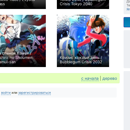
Да
ass
Crisis Tokyo 2040
Те
+775
60
2356
+5
34
61
Я
а спиной Камуи /
shiro no Shoumen
Кризис каждый день /
amui-san
Bubblegum Crisis 2032
+17
5
244
+20
8
83
с начала
|
дерево
о
войти
или
зарегистрироваться