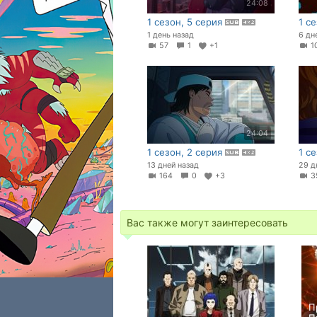
24:08
1 сезон, 5 серия
1 с
1 день назад
6 дн
57
1
+1
1
24:04
1 сезон, 2 серия
1 с
13 дней назад
29 д
164
0
+3
3
Вас также могут заинтересовать
П