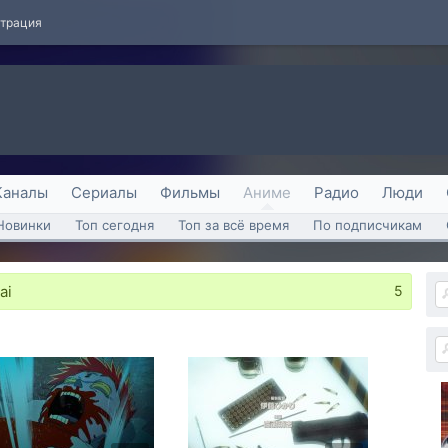
страция
Каналы
Сериалы
Фильмы
Аниме
Радио
Люди
Новинки
Топ сегодня
Топ за всё время
По подписчикам
ai
5