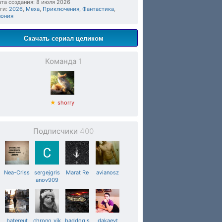
та создания: 8 июля 2026
ги:
2026
,
Меха
,
Приключения
,
Фантастика
,
пония
Скачать сериал целиком
Команда
1
★
shorry
Подписчики
400
Nea-Criss
sergejgris
Marat Re
avianosz
anov909
batereut
chrono_vik
baddog.s
dakaevt