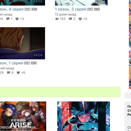
24:04
24:04
езон, 4 серия
1 сезон, 3 серия
ей назад
13 дней назад
04
1
+3
143
2
+3
24:04
езон, 1 серия
ней назад
59
9
+8
Г
С
Р
ризрак В Доспехах.
С