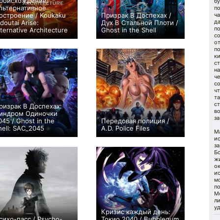
роисхождение:
б
льтернативное
п
остроение / Koukaku
Призрак В Доспехах /
ча
д
idoutai Arise:
Дух В Стальной Плоти /
п
lternative Architecture
Ghost in the Shell
с
+36
10
182
+83
1
1089
о
п
ки
ст
на
че
со
чт
та
с
ризрак В Доспехах:
во
индром Одиночки
за
045 / Ghost in the
Передовая полиция /
hell: SAC_2045
A.D. Police Files
М
+43
24
421
+17
3
169
ис
з
Бо
жи
о
ис
мо
по
М
ли
у
Кризис каждый день:
сихо-пасс / Psycho-
Токио 2040 / Bubblegum