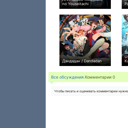
no Youseitachi
P
+5
1
56
З
U
Дандадан / Dandadan
K
+2199
25
7300
Все обсуждения.
Комментарии
0
Чтобы писать и оценивать комментарии нужн