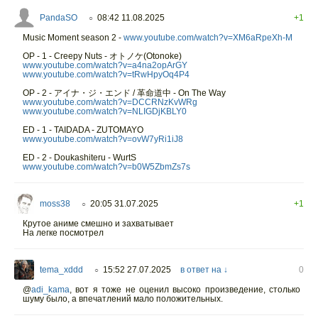
PandaSO
08:42 11.08.2025
+1
○
Music Moment season 2 -
www.youtube.com/watch?v=XM6aRpeXh-M
OP - 1 - Creepy Nuts - オトノケ(Otonoke)
www.youtube.com/watch?v=a4na2opArGY
www.youtube.com/watch?v=tRwHpyOq4P4
OP - 2 - アイナ・ジ・エンド / 革命道中 - On The Way
www.youtube.com/watch?v=DCCRNzKvWRg
www.youtube.com/watch?v=NLIGDjKBLY0
ED - 1 - TAIDADA - ZUTOMAYO
www.youtube.com/watch?v=ovW7yRi1iJ8
ED - 2 - Doukashiteru - WurtS
www.youtube.com/watch?v=b0W5ZbmZs7s
moss38
20:05 31.07.2025
+1
○
Крутое аниме смешно и захватывает
На легке посмотрел
tema_xddd
15:52 27.07.2025
в ответ на ↓
0
○
@
adi_kama
,
вот я тоже не оценил высоко произведение, столько
шуму было, а впечатлений мало положительных.