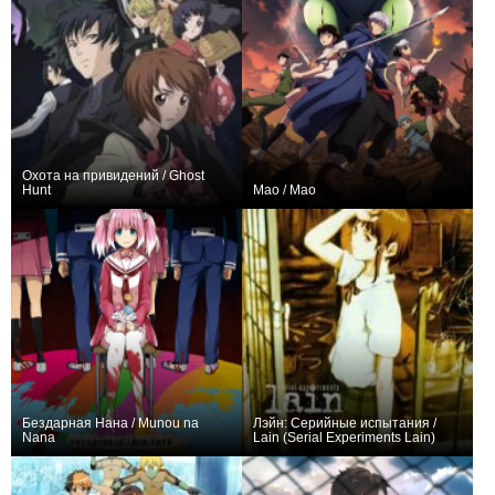
Охота на привидений / Ghost
Hunt
Мао / Mao
+75
25
376
+83
18
543
Бездарная Нана / Munou na
Лэйн: Серийные испытания /
Nana
Lain (Serial Experiments Lain)
+376
25
1079
+61
13
441