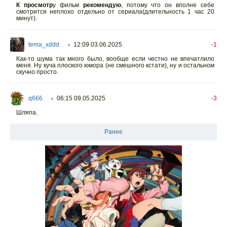
К просмотр
у фильм
рекомендую
, потому что он вполне себе
смотрится неплохо отдельно от сериала(длительность 1 час 20
минут).
tema_xddd
12:09 03.06.2025
-1
○
Как-то шума так много было, вообще если честно не впечатлило
меня. Ну куча плоского юмора (не смешного кстати), ну и остальном
скучно просто.
q666
06:15 09.05.2025
-3
○
Шляпа.
Ранее