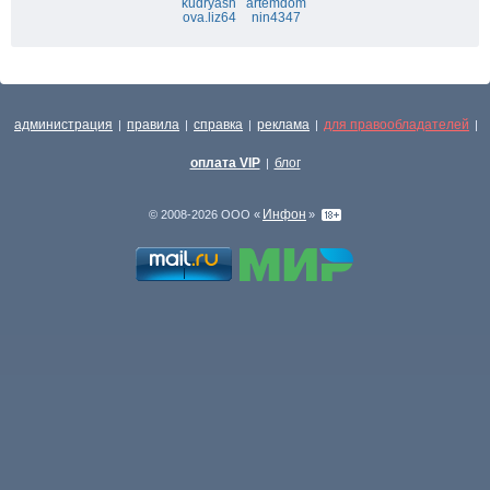
kudryash
artemdom
ova.liz64
nin4347
администрация
правила
справка
реклама
для правообладателей
|
|
|
|
|
оплата VIP
блог
|
Инфон
© 2008-2026 ООО «
»