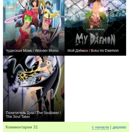
Чудесная Момо / Wonder Momo
Мой Дэймон / Boku no Daemon
+2
5
13
+57
13
314
Похититель Душ / The Soultaker /
The Soul Taker
+2
21
67
Комментарии
31
с начала
|
дерево