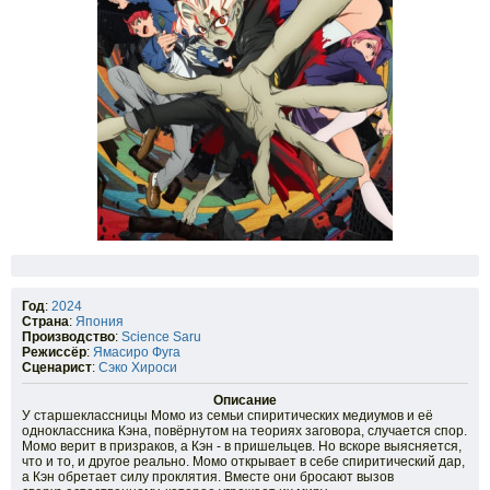
Год
:
2024
Страна
:
Япония
Производство
:
Science Saru
Режиссёр
:
Ямасиро Фуга
Сценарист
:
Сэко Хироси
Описание
У старшеклассницы Момо из семьи спиритических медиумов и её
одноклассника Кэна, повёрнутом на теориях заговора, случается спор.
Момо верит в призраков, а Кэн - в пришельцев. Но вскоре выясняется,
что и то, и другое реально. Момо открывает в себе спиритический дар,
а Кэн обретает силу проклятия. Вместе они бросают вызов