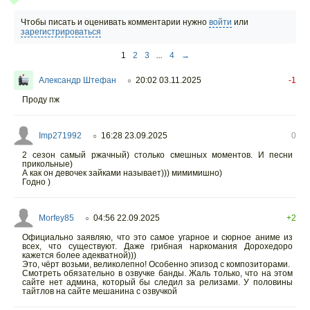
Чтобы писать и оценивать комментарии нужно
войти
или
зарегистрироваться
1
2
3
...
4
→
Александр Штефан
20:02 03.11.2025
-1
○
Проду пж
Imp271992
16:28 23.09.2025
0
○
2 сезон самый ржачный) столько смешных моментов. И песни
прикольные)
А как он девочек зайками называет))) мимимишно)
Годно )
Morfey85
04:56 22.09.2025
+2
○
Официально заявляю, что это самое угарное и сюрное аниме из
всех, что существуют. Даже грибная наркомания Дорохедоро
кажется более адекватной)))
Это, чёрт возьми, великолепно! Особенно эпизод с композиторами.
Смотреть обязательно в озвучке банды. Жаль только, что на этом
сайте нет админа, который бы следил за релизами. У половины
тайтлов на сайте мешанина с озвучкой