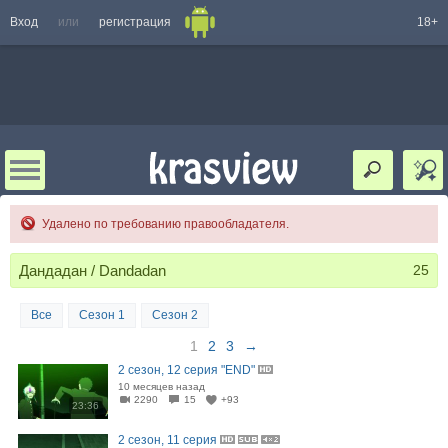
Вход
или
регистрация
18+
Удалено по требованию правообладателя.
Дандадан / Dandadan
25
Все
Сезон 1
Сезон 2
1
2
3
→
2 сезон, 12 серия "END"
10 месяцев назад
2290
15
+93
23:36
2 сезон, 11 серия