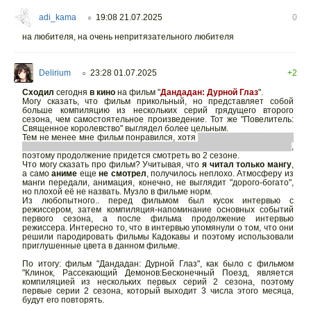
adi_kama
19:08 21.07.2025
0
○
на любителя, на очень непритязательного любителя
Delirium
23:28 01.07.2025
+2
○
Сходил
сегодня
в кино
на фильм "
Дандадан: Дурной Глаз
".
Могу сказать, что фильм прикольный, но представляет собой
больше компиляцию из нескольких серий грядущего второго
сезона, чем самостоятельное произведение. Тот же "Повелитель:
Священное королевство" выглядел более цельным.
Тем не менее мне фильм понравился, хотя
до конца арку с Дурным
Глазом не закрыли в фильме и оборвали перед самым ёё концом
,
поэтому продолжение придется смотреть во 2 сезоне.
Что могу сказать про фильм? Учитывая, что
я читал только мангу
,
а само
аниме
еще
не смотрел
, получилось неплохо. Атмосферу из
манги передали, анимация, конечно, не выглядит "дорого-богато",
но плохой её не назвать. Музло в фильме норм.
Из любопытного.. перед фильмом был кусок интервью с
режиссером, затем компиляция-напоминание основных событий
первого сезона, а после фильма продолжение интервью
режиссера. Интересно то, что в интервью упомянули о том, что они
решили пародировать фильмы Кадокавы и поэтому использовали
приглушенные цвета в данном фильме.
По итогу: фильм "Дандадан: Дурной Глаз", как было с фильмом
"Клинок, Рассекающий Демонов:Бесконечный Поезд, является
компиляцией из нескольких первых серий 2 сезона, поэтому
первые серии 2 сезона, который выходит 3 числа этого месяца,
будут его повторять.