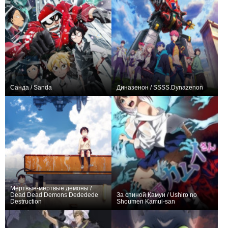
Санда / Sanda
Диназенон / SSSS.Dynazenon
+78
12
585
+48
12
215
Мёртвые-мёртвые демоны /
Dead Dead Demons Dededede
За спиной Камуи / Ushiro no
Destruction
Shoumen Kamui-san
+73
18
340
+17
5
241