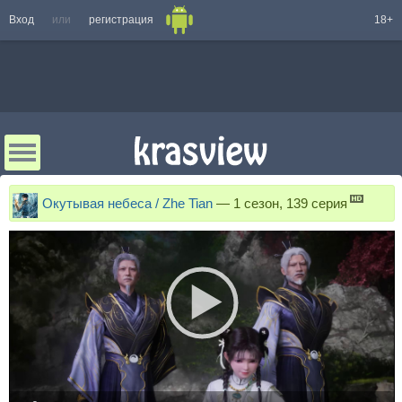
Вход
или
регистрация
18+
Окутывая небеса / Zhe Tian
—
1 сезон, 139 серия