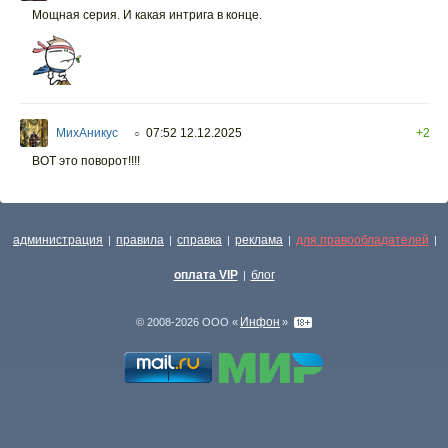
Мощная серия. И какая интрига в конце.
МихАникус
07:52 12.12.2025
+2
○
ВОТ это поворот!!!!
администрация
правила
справка
реклама
для правообладателей
|
|
|
|
|
оплата VIP
блог
|
Инфон
© 2008-2026 ООО «
»