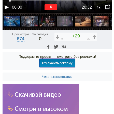
1x
00:00
20:32
5
Просмотры
За сегодня
+29
674
0
0
29
Поддержите проект — смотрите без рекламы!
Отключить рекламу
Читать комментарии