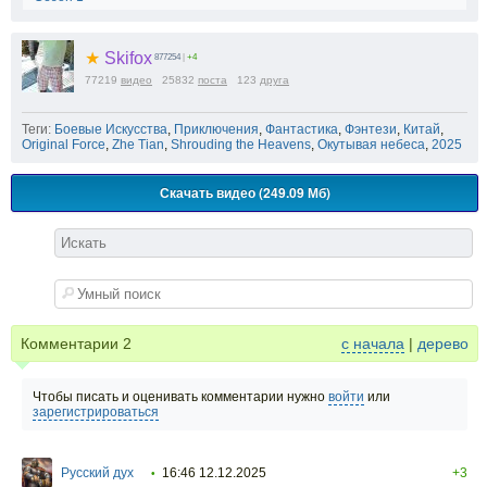
★
Skifox
877254
|
+4
77219
видео
25832
поста
123
друга
Теги:
Боевые Искусства
,
Приключения
,
Фантастика
,
Фэнтези
,
Китай
,
Original Force
,
Zhe Tian
,
Shrouding the Heavens
,
Окутывая небеса
,
2025
Скачать видео (249.09 Мб)
Комментарии
2
с начала
|
дерево
Чтобы писать и оценивать комментарии нужно
войти
или
зарегистрироваться
Русский дух
16:46 12.12.2025
+3
•