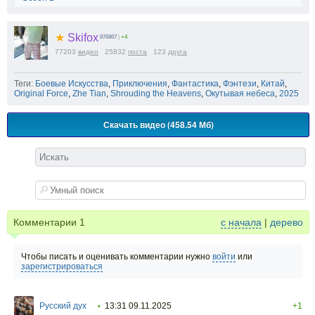
★
Skifox
876867
|
+4
77203
видео
25832
поста
123
друга
Теги:
Боевые Искусства
,
Приключения
,
Фантастика
,
Фэнтези
,
Китай
,
Original Force
,
Zhe Tian
,
Shrouding the Heavens
,
Окутывая небеса
,
2025
Скачать видео (458.54 Мб)
Комментарии
1
с начала
|
дерево
Чтобы писать и оценивать комментарии нужно
войти
или
зарегистрироваться
Русский дух
13:31 09.11.2025
+1
•