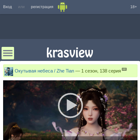
Вход
или
регистрация
18+
Окутывая небеса / Zhe Tian
—
1 сезон, 138 серия