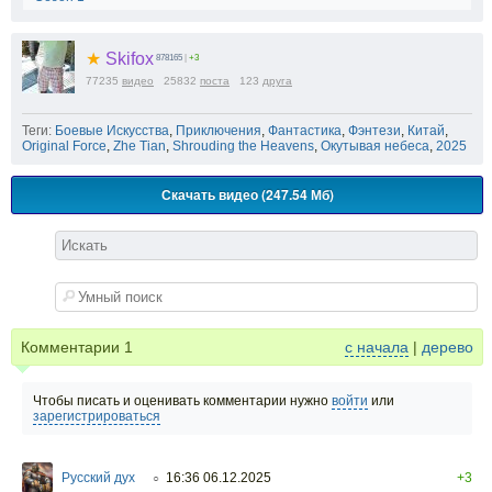
★
Skifox
878165
|
+3
77235
видео
25832
поста
123
друга
Теги:
Боевые Искусства
,
Приключения
,
Фантастика
,
Фэнтези
,
Китай
,
Original Force
,
Zhe Tian
,
Shrouding the Heavens
,
Окутывая небеса
,
2025
Скачать видео (247.54 Мб)
Комментарии
1
с начала
|
дерево
Чтобы писать и оценивать комментарии нужно
войти
или
зарегистрироваться
Русский дух
16:36 06.12.2025
+3
○