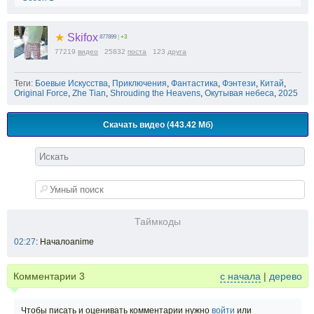
★
Skifox
877899
|
+3
77219
видео
25832
поста
123
друга
Теги:
Боевые Искусства
,
Приключения
,
Фантастика
,
Фэнтези
,
Китай
,
Original Force
,
Zhe Tian
,
Shrouding the Heavens
,
Окутывая небеса
,
2025
Скачать видео (443.42 Мб)
Таймкоды
02:27
: Началоanime
Комментарии
3
с начала
|
дерево
Чтобы писать и оценивать комментарии нужно
войти
или