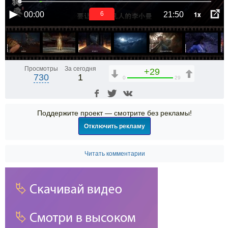
1x
00:00
21:50
6
Просмотры
За сегодня
+29
730
1
0
29
Поддержите проект — смотрите без рекламы!
Отключить рекламу
Читать комментарии