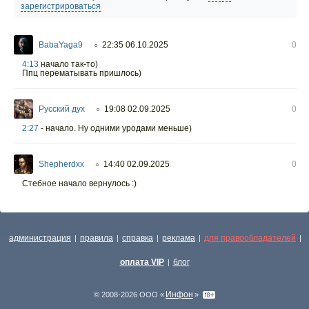
зарегистрироваться
BabaYaga9
22:35 06.10.2025
0
○
4:13
начало так-то)
Ппц перематывать пришлось)
Русский дух
19:08 02.09.2025
0
○
2:27
- начало. Ну одними уродами меньше)
Shepherdxx
14:40 02.09.2025
0
○
Стебное начало вернулось :)
администрация
правила
справка
реклама
для правообладателей
|
|
|
|
|
оплата VIP
блог
|
Инфон
© 2008-2026 ООО «
»