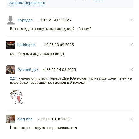
зарегистрироваться
Харидас
01:02 14.09.2025
0
○
Вот эта идея вернуть старика домой... Зачем?
baddog.sh
19:35 13.09.2025
0
○
ска.. бедный дед а жалко его ))
Русский дух
23:52 14.08.2025
0
•
2:27
- начало. Ну вот. Теперь Дзе Юе может гулять где хочет и ей не
надо будет возращаться домой в 9 вечера.
oleg-hps
22:03 13.08.2025
0
○
Наконец-то старуха отправилась в ад