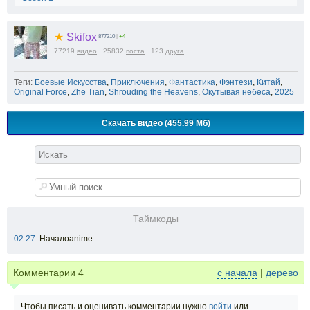
★
Skifox
877210
|
+4
77219
видео
25832
поста
123
друга
Теги:
Боевые Искусства
,
Приключения
,
Фантастика
,
Фэнтези
,
Китай
,
Original Force
,
Zhe Tian
,
Shrouding the Heavens
,
Окутывая небеса
,
2025
Скачать видео (455.99 Мб)
Таймкоды
02:27
: Началоanime
Комментарии
4
с начала
|
дерево
Чтобы писать и оценивать комментарии нужно
войти
или