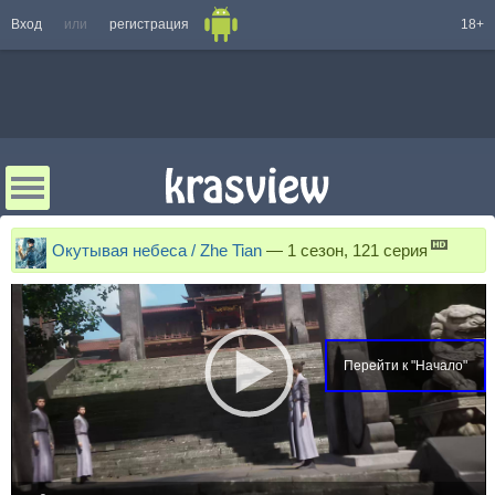
Вход
или
регистрация
18+
Окутывая небеса / Zhe Tian
—
1 сезон, 121 серия
Перейти к "Начало"