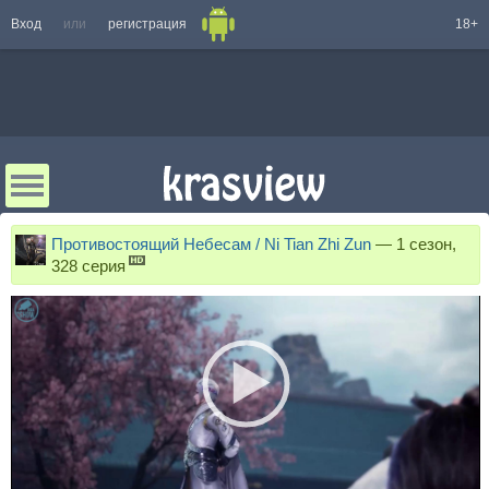
Вход
или
регистрация
18+
Противостоящий Небесам / Ni Tian Zhi Zun
—
1 сезон,
328 серия