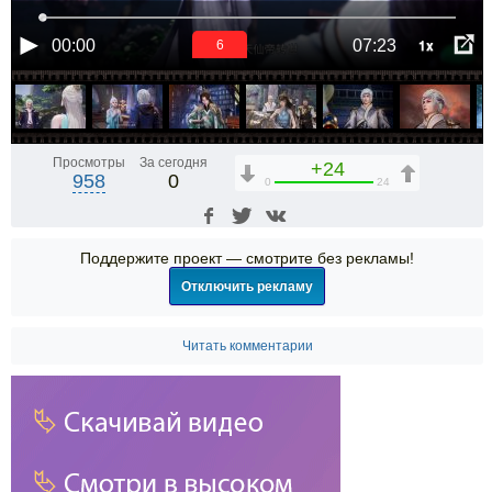
1x
00:00
07:23
6
Просмотры
За сегодня
+24
958
0
0
24
Поддержите проект — смотрите без рекламы!
Отключить рекламу
Читать комментарии