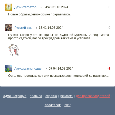
Дезинтегратор
04:40 31.10.2024
0
○
Новые образы девчонок мне понравились.
Русский дух
13:41 14.08.2024
0
○
Ну вот. Скоро у его женщины, не будет её мужчины. А ведь могла
просто сдаться, после трёх ударов, как сама и условила.
Лягушка в колодце
07:04 14.08.2024
-1
○
Осталось несколько сот или несколько десятков серий до развязки...
администрация
правила
справка
реклама
для правообладателей
|
|
|
|
|
оплата VIP
блог
|