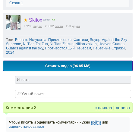
Сезон 1
★
Skifox
878404
|
+3
77235
видео
25832
поста
123
друга
Теги:
Боевые Искусства
,
Приключения
,
Фэнтези
,
Soyep
,
Against the Sky
Supreme
,
Ni Tian Zhi Zun
,
Ni Tian Zhizun
,
Nitian zhizun
,
Heaven Guards
,
Guards against the sky
,
Противостоящий Небесам
,
Небесные Стражи
,
2024
Скачать видео (96.85 Мб)
Комментарии
3
с начала
|
дерево
Чтобы писать и оценивать комментарии нужно
войти
или
зарегистрироваться