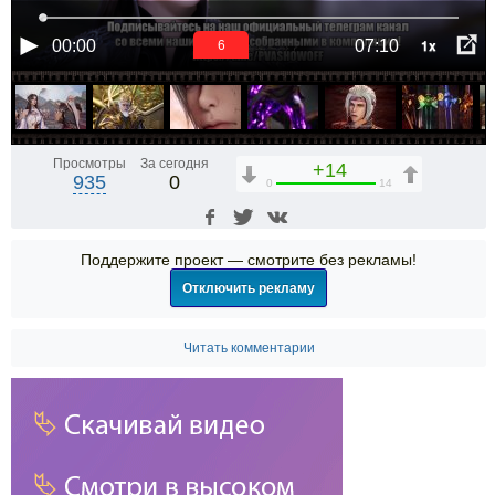
1x
00:00
07:10
6
Просмотры
За сегодня
+14
935
0
0
14
Поддержите проект — смотрите без рекламы!
Отключить рекламу
Читать комментарии