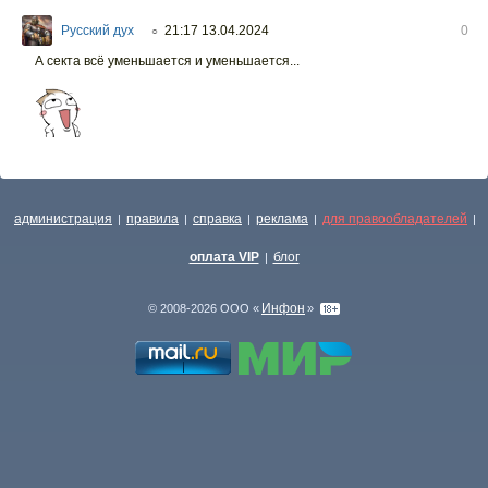
Русский дух
21:17 13.04.2024
0
○
А секта всё уменьшается и уменьшается...
администрация
правила
справка
реклама
для правообладателей
|
|
|
|
|
оплата VIP
блог
|
Инфон
© 2008-2026 ООО «
»