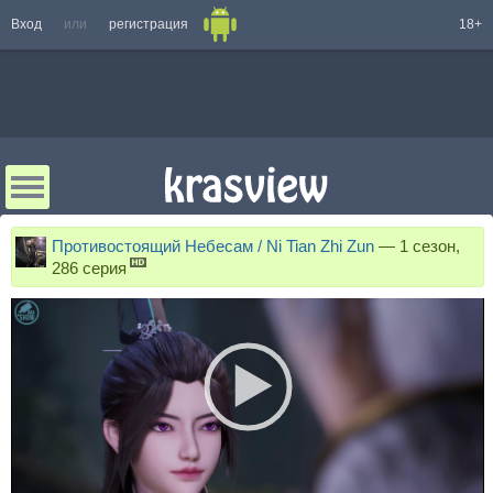
Вход
или
регистрация
18+
Противостоящий Небесам / Ni Tian Zhi Zun
—
1 сезон,
286 серия