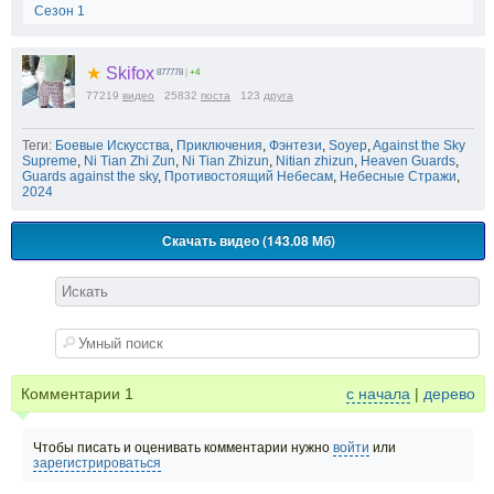
Сезон 1
★
Skifox
877778
|
+4
77219
видео
25832
поста
123
друга
Теги:
Боевые Искусства
,
Приключения
,
Фэнтези
,
Soyep
,
Against the Sky
Supreme
,
Ni Tian Zhi Zun
,
Ni Tian Zhizun
,
Nitian zhizun
,
Heaven Guards
,
Guards against the sky
,
Противостоящий Небесам
,
Небесные Стражи
,
2024
Скачать видео (143.08 Мб)
Комментарии
1
с начала
|
дерево
Чтобы писать и оценивать комментарии нужно
войти
или
зарегистрироваться