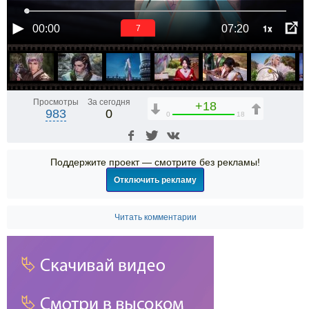
1x
00:00
07:20
7
Просмотры
За сегодня
+18
983
0
0
18
Поддержите проект — смотрите без рекламы!
Отключить рекламу
Читать комментарии