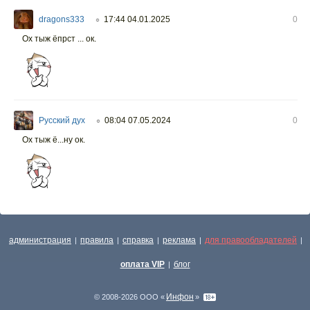
dragons333
17:44 04.01.2025
0
○
Ох тыж ёпрст ... ок.
Русский дух
08:04 07.05.2024
0
○
Ох тыж ё...ну ок.
администрация
правила
справка
реклама
для правообладателей
|
|
|
|
|
оплата VIP
блог
|
Инфон
© 2008-2026 ООО «
»