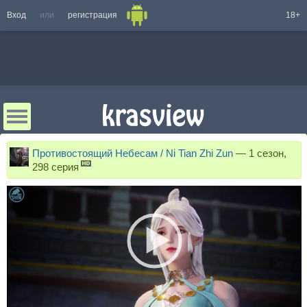
Вход
или
регистрация
18+
Противостоящий Небесам / Ni Tian Zhi Zun
—
1 сезон,
298 серия