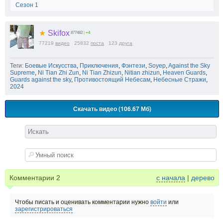
Сезон 1
★
Skifox
877482
|
+4
77219
видео
25832
поста
123
друга
Теги:
Боевые Искусства
,
Приключения
,
Фэнтези
,
Soyep
,
Against the Sky
Supreme
,
Ni Tian Zhi Zun
,
Ni Tian Zhizun
,
Nitian zhizun
,
Heaven Guards
,
Guards against the sky
,
Противостоящий Небесам
,
Небесные Стражи
,
2024
Скачать видео (106.67 Мб)
Комментарии
2
с начала
|
дерево
Чтобы писать и оценивать комментарии нужно
войти
или
зарегистрироваться