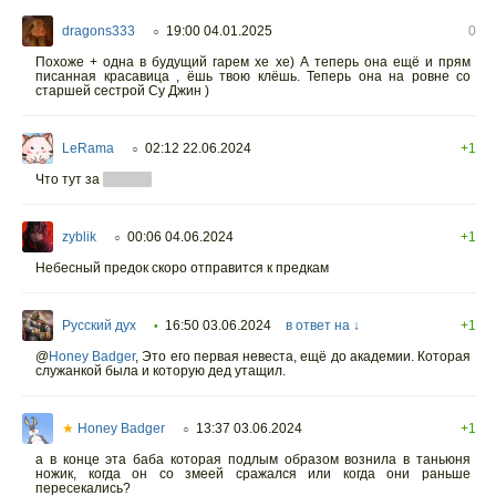
dragons333
19:00 04.01.2025
0
○
Похоже + одна в будущий гарем хе хе) А теперь она ещё и прям
писанная красавица , ёшь твою клёшь. Теперь она на ровне со
старшей сестрой Су Джин )
LeRama
02:12 22.06.2024
+1
○
Что тут за
Люсян?
zyblik
00:06 04.06.2024
+1
○
Небесный предок скоро отправится к предкам
Русский дух
16:50 03.06.2024
в ответ на ↓
+1
•
@
Honey Badger
,
Это его первая невеста, ещё до академии. Которая
служанкой была и которую дед утащил.
★
Honey Badger
13:37 03.06.2024
+1
○
а в конце эта баба которая подлым образом вознила в таньюня
ножик, когда он со змеей сражался или когда они раньше
пересекались?