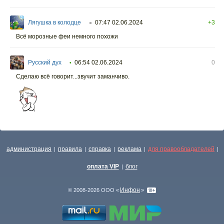
Лягушка в колодце
07:47 02.06.2024
+3
○
Всё морозные феи немного похожи
Русский дух
06:54 02.06.2024
0
•
Сделаю всё говорит...звучит заманчиво.
администрация
правила
справка
реклама
для правообладателей
|
|
|
|
|
оплата VIP
блог
|
Инфон
© 2008-2026 ООО «
»