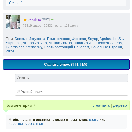
Сезон 1
★
Skifox
877376
|
+4
77219
видео
25832
поста
123
друга
Теги:
Боевые Искусства
,
Приключения
,
Фэнтези
,
Soyep
,
Against the Sky
Supreme
,
Ni Tian Zhi Zun
,
Ni Tian Zhizun
,
Nitian zhizun
,
Heaven Guards
,
Guards against the sky
,
Противостоящий Небесам
,
Небесные Стражи
,
2024
Скачать видео (114.1 Мб)
Комментарии
7
с начала
|
дерево
Чтобы писать и оценивать комментарии нужно
войти
или
зарегистрироваться