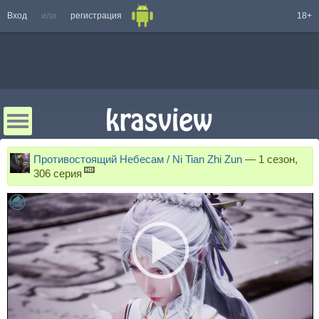
Вход
или
регистрация
18+
Противостоящий Небесам / Ni Tian Zhi Zun
—
1 сезон,
306 серия