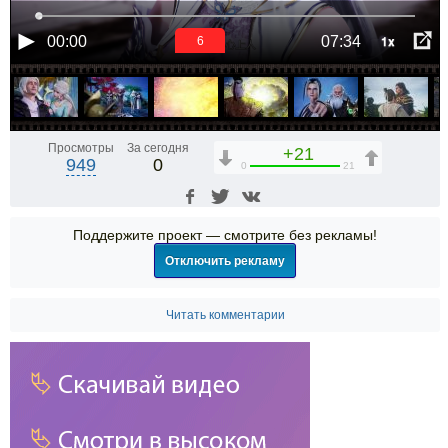
1x
00:00
07:34
5
Просмотры
За сегодня
+21
949
0
0
21
Поддержите проект — смотрите без рекламы!
Отключить рекламу
Читать комментарии