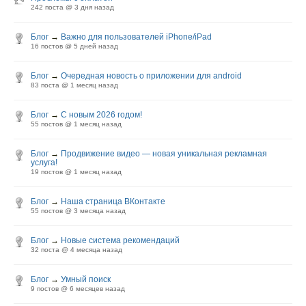
242 поста @
3 дня назад
Блог
→
Важно для пользователей iPhone/iPad
16 постов @
5 дней назад
Блог
→
Очередная новость о приложении для android
83 поста @
1 месяц назад
Блог
→
С новым 2026 годом!
55 постов @
1 месяц назад
Блог
→
Продвижение видео — новая уникальная рекламная
услуга!
19 постов @
1 месяц назад
Блог
→
Наша страница ВКонтакте
55 постов @
3 месяца назад
Блог
→
Новые система рекомендаций
32 поста @
4 месяца назад
Блог
→
Умный поиск
9 постов @
6 месяцев назад