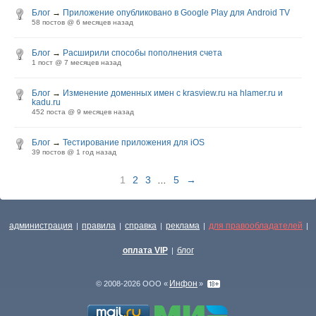
Блог
→
Приложение опубликовано в Google Play для Android TV
58 постов @
6 месяцев назад
Блог
→
Расширили способы пополнения счета
1 пост @
7 месяцев назад
Блог
→
Изменение доменных имен с krasview.ru на hlamer.ru и
kadu.ru
452 поста @
9 месяцев назад
Блог
→
Тестирование приложения для iOS
39 постов @
1 год назад
1
2
3
...
5
→
администрация
правила
справка
реклама
для правообладателей
|
|
|
|
|
оплата VIP
блог
|
Инфон
© 2008-2026 ООО «
»