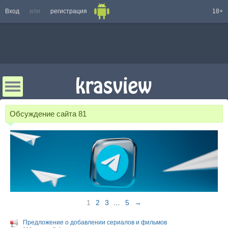
Вход
или
регистрация
18+
Обсуждение сайта
81
1
2
3
...
5
→
Предложение о добавлении сериалов и фильмов