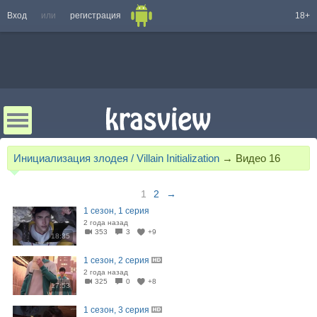
Вход
или
регистрация
18+
Инициализация злодея / Villain Initialization
→
Видео
16
1
2
→
1 сезон, 1 серия
2 года назад
353
3
+9
18:35
1 сезон, 2 серия
2 года назад
325
0
+8
17:53
1 сезон, 3 серия