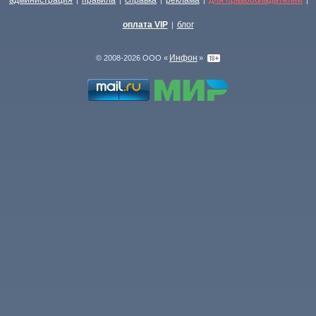
администрация
правила
справка
реклама
для правообладателей
|
|
|
|
|
оплата VIP
блог
|
Инфон
© 2008-2026 ООО «
»