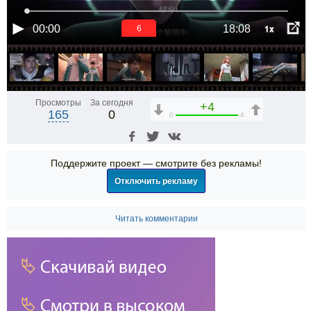
1x
00:00
18:08
5
Просмотры
За сегодня
+4
165
0
0
4
Поддержите проект — смотрите без рекламы!
Отключить рекламу
Читать комментарии