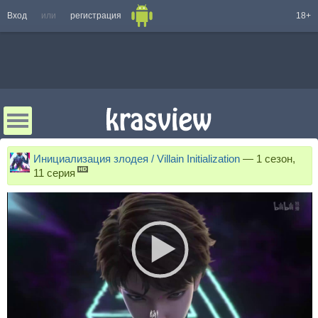
Вход
или
регистрация
18+
Инициализация злодея / Villain Initialization
—
1 сезон,
11 серия