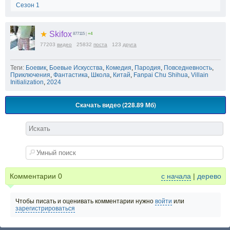
Сезон 1
★
Skifox
877115
|
+4
77203
видео
25832
поста
123
друга
Теги:
Боевик
,
Боевые Искусства
,
Комедия
,
Пародия
,
Повседневность
,
Приключения
,
Фантастика
,
Школа
,
Китай
,
Fanpai Chu Shihua
,
Villain
Initialization
,
2024
Скачать видео (228.89 Мб)
Комментарии
0
с начала
|
дерево
Чтобы писать и оценивать комментарии нужно
войти
или
зарегистрироваться