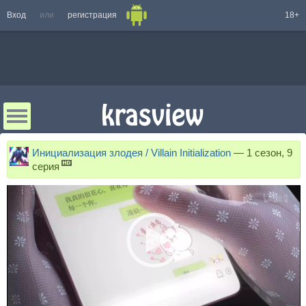
Вход
или
регистрация
18+
Инициализация злодея / Villain Initialization
—
1 сезон, 9
серия