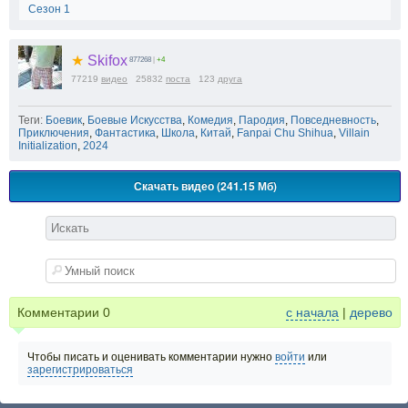
Сезон 1
★
Skifox
877268
|
+4
77219
видео
25832
поста
123
друга
Теги:
Боевик
,
Боевые Искусства
,
Комедия
,
Пародия
,
Повседневность
,
Приключения
,
Фантастика
,
Школа
,
Китай
,
Fanpai Chu Shihua
,
Villain
Initialization
,
2024
Скачать видео (241.15 Мб)
Комментарии
0
с начала
|
дерево
Чтобы писать и оценивать комментарии нужно
войти
или
зарегистрироваться