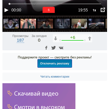
1x
00:00
19:55
6
Просмотры
За сегодня
+6
187
0
0
6
Поддержите проект — смотрите без рекламы!
Отключить рекламу
Читать комментарии