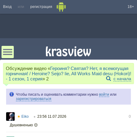
Вход
или
регистрация
18+
Обсуждение видео «
Героиня? Святая? Нет, я всемогущая
горничная! / Heroine? Seijo? Iie, All Works Maid desu (Hokori)!
- 1 сезон, 1 серия
»
2
с начала
Чтобы писать и оценивать комментарии нужно
войти
или
зарегистрироваться
★
Eiko
23:56 11.07.2026
0
○
Душевненько 😊