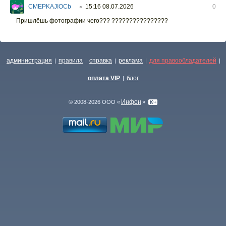
CMEPKAJIOCb
15:16 08.07.2026
0
○
Пришлёшь фотографии чего??? ????????????????
администрация
правила
справка
реклама
для правообладателей
|
|
|
|
|
оплата VIP
блог
|
Инфон
© 2008-2026 ООО «
»