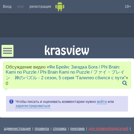
Вход
или
регистрация
18+
Обсуждение видео «
Фи Брейн: Загадка Бога / Phi Brain:
Kami no Puzzle / Phi Brain Kami no Puzzle / ファイ・ブレイ
ン 神のパズル - 2 сезон, 5 серия "Галилео сбился с пути"
»
0
Чтобы писать и оценивать комментарии нужно
войти
или
зарегистрироваться
администрация
правила
справка
реклама
для правообладателей
|
|
|
|
|