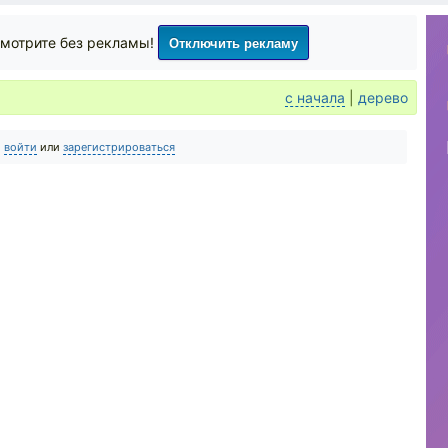
Отключить рекламу
мотрите без рекламы!
с начала
|
дерево
о
войти
или
зарегистрироваться