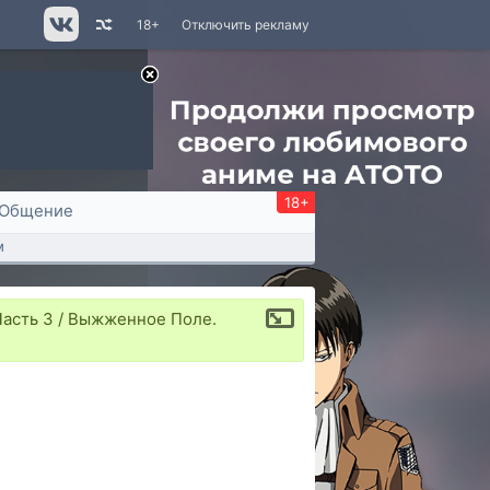
18+
Отключить рекламу
18+
Общение
м
Часть 3 / Выжженное Поле.