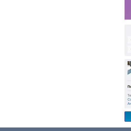
П
Те
С
А