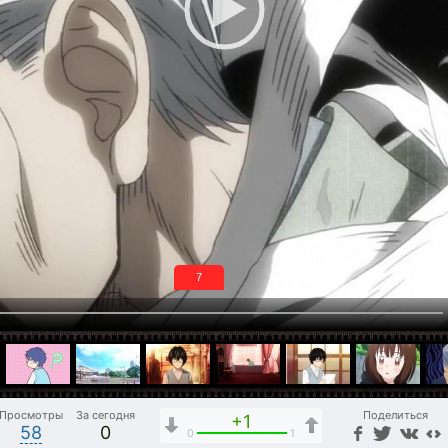
6
Просмотры
За сегодня
Поделиться
+1
58
0
0
1