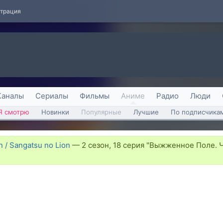
страция
Каналы
Сериалы
Фильмы
Аниме
Радио
Люди
Я смотрю
Новинки
Популярные
Лучшие
По подписчика
 / Sangatsu no Lion
—
2 сезон, 18 серия "Выжженное Поле. 