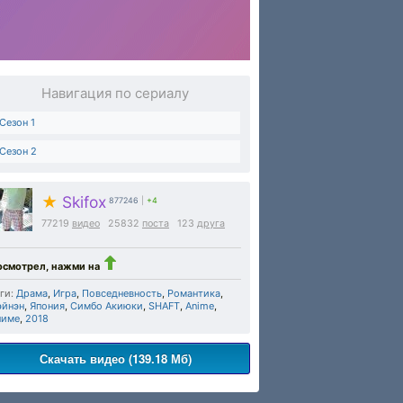
Навигация по сериалу
Сезон 1
Сезон 2
★
Skifox
877246
|
+4
77219
видео
25832
поста
123
друга
осмотрел, нажми на
ги:
Драма
,
Игра
,
Повседневность
,
Романтика
,
эйнэн
,
Япония
,
Симбо Акиюки
,
SHAFT
,
Anime
,
ниме
,
2018
Скачать видео (139.18 Мб)