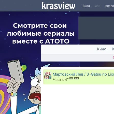
Вход
или
реги
Кино
Мартовский Лев / 3-Gatsu no Lion
Часть 4"