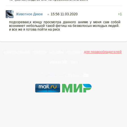
Животное Дикое
15:56 11.03.2020
+1
○
подозреваю,к концу просмотра данного аниме у меня сам собой
возникнет небольшой такой фетиш на безволосых молодых людей.
и все же я готова пойти на риск
администрация
правила
справка
реклама
для правообладателей
|
|
|
|
|
оплата VIP
блог
|
Инфон
© 2008-2026 ООО «
»