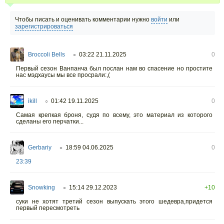
Чтобы писать и оценивать комментарии нужно
войти
или
зарегистрироваться
Broccoli Bells
03:22 21.11.2025
0
○
Первый сезон Ванпанча был послан нам во спасение но простите
нас мэдхаусы мы все просрали:,(
ikill
01:42 19.11.2025
0
○
Самая крепкая броня, судя по всему, это материал из которого
сделаны его перчатки...
Gerbariy
18:59 04.06.2025
0
○
23:39
Snowking
15:14 29.12.2023
+10
○
суки не хотят третий сезон выпускать этого шедевра,придется
первый пересмотреть