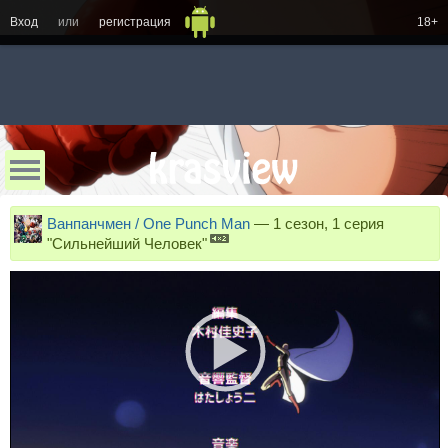
Вход
или
регистрация
18+
Ванпанчмен / One Punch Man
—
1 сезон, 1 серия
"Сильнейший Человек"