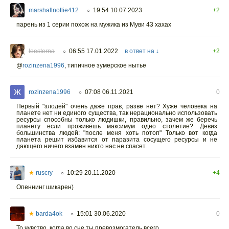
marshallnotlie412
19:54 10.07.2023
+2
○
парень из 1 серии похож на мужика из Муви 43 хахах
leesterna
06:55 17.01.2022
в ответ на ↓
+2
○
@
rozinzena1996
,
типичное зумерское нытье
rozinzena1996
07:08 06.11.2021
0
○
Первый "злодей" очень даже прав, разве нет? Хуже человека на
планете нет ни единого существа, так нерационально использовать
ресурсы способны только людишки, правильно, зачем же беречь
планету если проживёшь максимум одно столетие? Девиз
большинства людей: "после меня хоть потоп" Только вот когда
планета решит избавится от паразита сосущего ресурсы и не
дающего ничего взамен никто нас не спасет.
★
ruscry
10:29 20.11.2020
+4
○
Опеннинг шикарен)
★
barda4ok
15:01 30.06.2020
0
○
То чувство, когда во сне ты превозмогатель всего