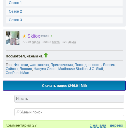
Сезон 1
Сезон 2
Сезон 3
★
Skifox
877505
|
+4
77219
видео
25832
поста
123
друга
Посмотрел, нажми на
Теги:
Фэнтези
,
Фантастика
,
Приключения
,
Повседневность
,
Боевик
,
Сэйнэн
,
Япония
,
Нацумэ Синго
,
Madhouse Studios
,
J.C. Staff
,
OnePunchMan
Скачать видео (246.01 Мб)
Комментарии
27
с начала
|
дерево