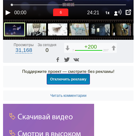
1x
00:00
24:21
6
Просмотры
За сегодня
+200
31,168
0
7
207
Поддержите проект — смотрите без рекламы!
Отключить рекламу
Читать комментарии