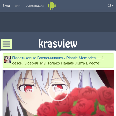
Вход
или
регистрация
18+
Пластиковые Воспоминания / Plastic Memories
—
1
сезон, 3 серия "Мы Только Начали Жить Вместе"