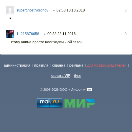
superghost voronov
02:58 10.10.2018
0
○
+
1_215876658
00:38 23.11.2016
0
○
Этому аниме просто необходим 2-ой сезон!
администрация
правила
справка
реклама
для правообладателей
|
|
|
|
|
оплата VIP
блог
|
Инфон
© 2008-2026 ООО «
»