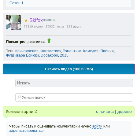
Сезон 1
★
Skifox
877980
|
+3
77219
видео
25832
поста
123
друга
Посмотрел, нажми на
Теги:
приключения
,
Фантастика
,
Романтика
,
Комедия
,
Япония
,
Фудзивара Ёсиюки
,
Dogakobo
,
2015
Скачать видео (100.63 Мб)
Комментарии
2
с начала
|
дерево
Чтобы писать и оценивать комментарии нужно
войти
или
зарегистрироваться