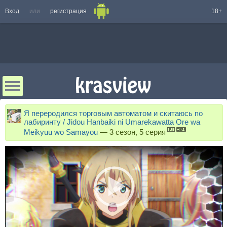
Вход
или
регистрация
18+
Я переродился торговым автоматом и скитаюсь по
лабиринту / Jidou Hanbaiki ni Umarekawatta Ore wa
Meikyuu wo Samayou
—
3 сезон, 5 серия