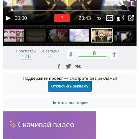
1x
00:00
23:43
6
Просмотры
За сегодня
+6
176
0
0
6
Поддержите проект — смотрите без рекламы!
Отключить рекламу
Читать комментарии