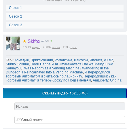
Сезон 1
Сезон 2
Сезон 3
★
Skifox
877717
|
+4
77219
видео
25832
поста
123
друга
Теги:
Комедия
,
Приключения
,
Романтика
,
Фэнтези
,
Япония
,
AXsiZ
,
Studio Gokumi
,
Jidou Hanbaiki ni Umarekawatta Ore wa Meikyuu wo
Samayou
,
I Was Reborn as a Vending Machine / Wandering in the
Dungeon
,
I Reincarnated Into a Vending Machine
,
Я переродился
торговым автоматом и скитаюсь по лабиринту
,
Переродившись как
Торговый Автомат
,
я теперь брожу по Подземельям
,
AniLiberty
,
Original
Скачать видео (162.35 Мб)