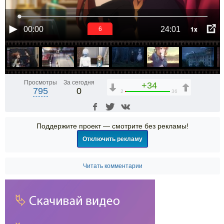
1x
00:00
24:01
6
Просмотры
За сегодня
+34
795
0
2
36
Поддержите проект — смотрите без рекламы!
Отключить рекламу
Читать комментарии