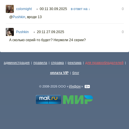
colornight
00:11 30.09.2025
в ответ на ↓
0
○
@
Pushkin
,
вроде 13
Pushkin
20:11 27.09.2025
0
○
А сколько серий-то будет? Неужели 24 серии?
администрация
правила
справка
реклама
для правообладателей
|
|
|
|
|
оплата VIP
блог
|
Инфон
© 2008-2026 ООО «
»