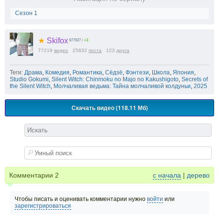
Сезон 1
★
Skifox
877927
|
+3
77219
видео
25832
поста
123
друга
Теги:
Драма
,
Комедия
,
Романтика
,
Сёдзё
,
Фэнтези
,
Школа
,
Япония
,
Studio Gokumi
,
Silent Witch: Chinmoku no Majo no Kakushigoto
,
Secrets of
the Silent Witch
,
Молчаливая ведьма: Тайна молчаливой колдуньи
,
2025
Скачать видео (118.11 Мб)
Комментарии
2
с начала
|
дерево
Чтобы писать и оценивать комментарии нужно
войти
или
зарегистрироваться