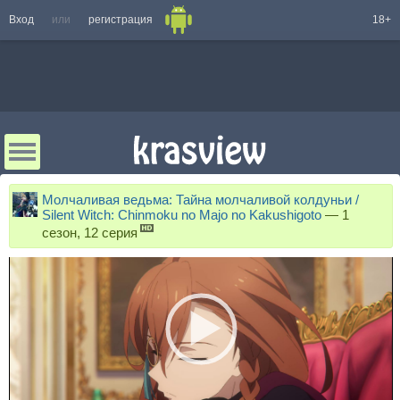
Вход
или
регистрация
18+
Молчаливая ведьма: Тайна молчаливой колдуньи /
Silent Witch: Chinmoku no Majo no Kakushigoto
—
1
сезон, 12 серия