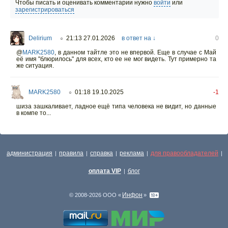
Чтобы писать и оценивать комментарии нужно
войти
или
зарегистрироваться
Delirium
21:13 27.01.2026
в ответ на ↓
0
○
@
MARK2580
,
в данном тайтле это не впервой. Еще в случае с Май
её имя "блюрилось" для всех, кто ее не мог видеть. Тут примерно та
же ситуация.
MARK2580
01:18 19.10.2025
-1
○
шиза зашкаливает, ладное ещё типа человека не видит, но данные
в компе то...
администрация
правила
справка
реклама
для правообладателей
|
|
|
|
|
оплата VIP
блог
|
Инфон
© 2008-2026 ООО «
»