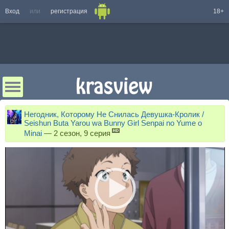
Вход
или
регистрация
18+
Негодник, Которому Не Снилась Девушка-Кролик /
Seishun Buta Yarou wa Bunny Girl Senpai no Yume o
Minai
—
2 сезон, 9 серия