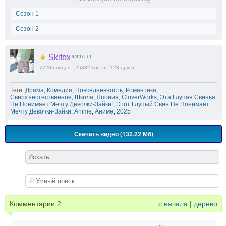
Сезон 1
Сезон 2
★
Skifox
878117
|
+3
77235
видео
25832
поста
123
друга
Теги:
Драма
,
Комедия
,
Повседневность
,
Романтика
,
Сверхъестественное
,
Школа
,
Япония
,
CloverWorks
,
Эта Глупая Свинья
Не Понимает Мечту Девочки-Зайки!
,
Этот Глупый Свин Не Понимает
Мечту Девочки-Зайки
,
Anime
,
Аниме
,
2025
Скачать видео (132.22 Мб)
Комментарии
2
с начала
|
дерево