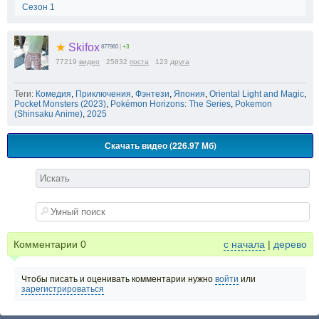
Сезон 1
★
Skifox
877960
|
+3
77219
видео
25832
поста
123
друга
Теги:
Комедия
,
Приключения
,
Фэнтези
,
Япония
,
Oriental Light and Magic
,
Pocket Monsters (2023)
,
Pokémon Horizons: The Series
,
Pokemon
(Shinsaku Anime)
,
2025
Скачать видео (226.97 Мб)
Комментарии
0
с начала
|
дерево
Чтобы писать и оценивать комментарии нужно
войти
или
зарегистрироваться