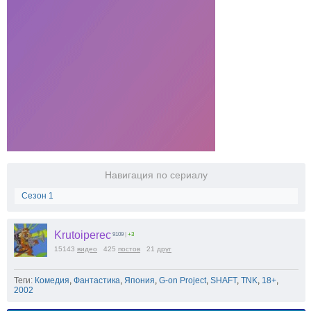
Навигация по сериалу
Сезон 1
Krutoiperec
9109
|
+3
15143
видео
425
постов
21
друг
Теги:
Комедия
,
Фантастика
,
Япония
,
G-on Project
,
SHAFT
,
TNK
,
18+
,
2002