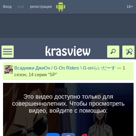
Вход
или
регистрация
18+
Всадники ДжиОн / G-On Riders \ G-onらいだーす
—
1
сезон, 14 серия "SP"
Это видео доступно только для
совершеннолетних. Чтобы просмотреть
видео, войдите с помощью: