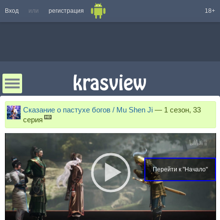
Вход
или
регистрация
18+
Сказание о пастухе богов / Mu Shen Ji
—
1 сезон, 33
серия
Перейти к "Начало"