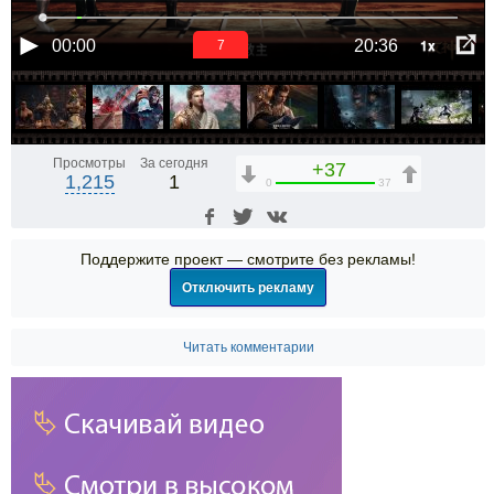
1x
00:00
20:36
6
Просмотры
За сегодня
+37
1,215
1
0
37
Поддержите проект — смотрите без рекламы!
Отключить рекламу
Читать комментарии