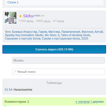
Сезон 1
★
Skifox
876925
|
+4
77203
видео
25832
поста
123
друга
Теги:
Боевые Искусства
,
Гарем
,
Мистика
,
Приключения
,
Фэнтези
,
Китай
,
Sparkly Key Animation Studio
,
Mu Shen Ji
,
Tales of Herding Gods
,
Сказание о пастухе богов
,
Сказки о пастушеских богах
,
2025
Скачать видео (425.13 Мб)
Таймкоды
01:54
: Началоanime
Комментарии
1
с начала
|
дерево