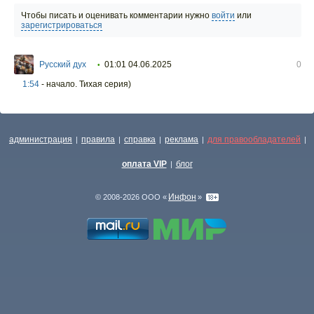
Чтобы писать и оценивать комментарии нужно
войти
или
зарегистрироваться
Русский дух
01:01 04.06.2025
0
•
1:54
- начало. Тихая серия)
администрация
правила
справка
реклама
для правообладателей
|
|
|
|
|
оплата VIP
блог
|
Инфон
© 2008-2026 ООО «
»