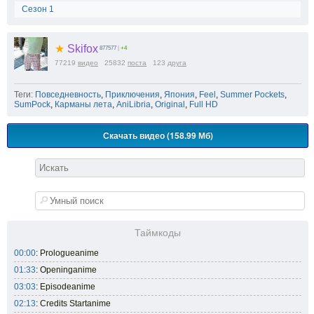
Сезон 1
★
Skifox
877577
|
+4
77219
видео
25832
поста
123
друга
Теги:
Повседневность
,
Приключения
,
Япония
,
Feel
,
Summer Pockets
,
SumPock
,
Карманы лета
,
AniLibria
,
Original
,
Full HD
Скачать видео (158.99 Мб)
Таймкоды
00:00
: Prologueanime
01:33
: Openinganime
03:03
: Episodeanime
02:13
: Credits Startanime