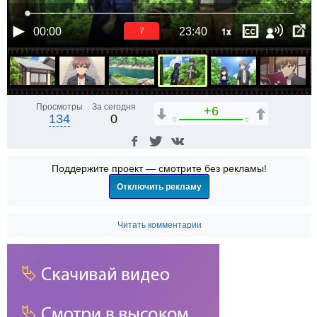
1x
00:00
23:40
6
Просмотры
За сегодня
+6
134
0
0
6
Поддержите проект — смотрите без рекламы!
Отключить рекламу
Читать комментарии