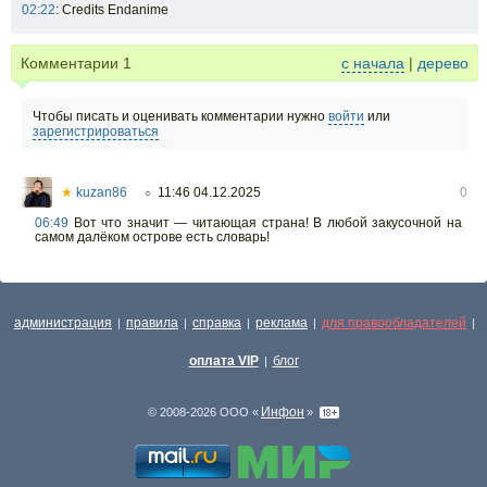
02:22
: Credits Endanime
Комментарии
1
с начала
|
дерево
Чтобы писать и оценивать комментарии нужно
войти
или
зарегистрироваться
★
kuzan86
11:46 04.12.2025
0
○
06:49
Вот что значит — читающая страна! В любой закусочной на
самом далёком острове есть словарь!
администрация
правила
справка
реклама
для правообладателей
|
|
|
|
|
оплата VIP
блог
|
Инфон
© 2008-2026 ООО «
»