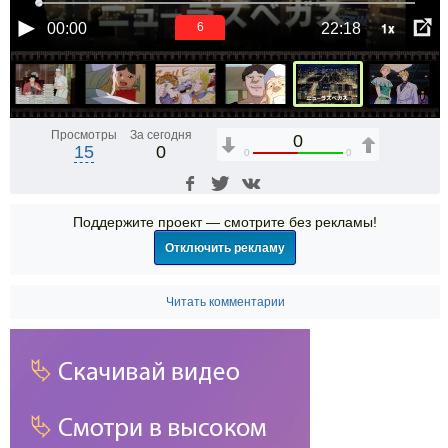
1x
00:00
22:18
6
Просмотры
За сегодня
0
15
0
0
0
Поддержите проект — смотрите без рекламы!
Отключить рекламу
Читать комментарии