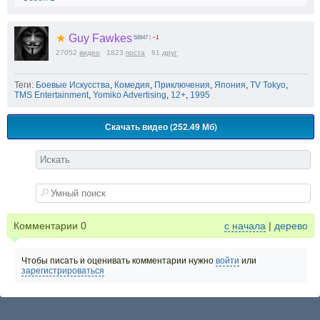
★
Guy Fawkes
58947
|
−1
27052
видео
1823
поста
61
друг
Теги:
Боевые Искусства
,
Комедия
,
Приключения
,
Япония
,
TV Tokyo
,
TMS Entertainment
,
Yomiko Advertising
,
12+
,
1995
Скачать видео (252.49 Мб)
Комментарии
0
с начала
|
дерево
Чтобы писать и оценивать комментарии нужно
войти
или
зарегистрироваться