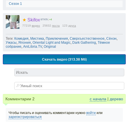
Сезон 1
★
Skifox
877479
|
+4
77219
видео
25832
поста
123
друга
Теги:
Комедия
,
Мистика
,
Приключения
,
Сверхъестественное
,
Сёнэн
,
Ужасы
,
Япония
,
Oriental Light and Magic
,
Dark Gathering
,
Тёмное
собрание
,
AniLibria.TV
,
Original
Скачать видео (313.38 Мб)
Комментарии
2
с начала
|
дерево
Чтобы писать и оценивать комментарии нужно
войти
или
зарегистрироваться