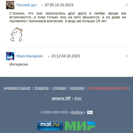
Русский дух
07:05 10.10.2023
0
○
Странно, что они признались друг другу в любви, вроде как
встречаются...а пока только она на него вешается, а он даже не
проявляет признаков влечения. А ведь им больше 18 лет.
Марк Мандрико
23:12 04.10.2023
0
○
Интересно
администрация
правила
справка
реклама
для правообладателей
|
|
|
|
|
оплата VIP
блог
|
Инфон
© 2008-2026 ООО «
»