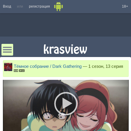
Вход
или
регистрация
18+
Тёмное собрание / Dark Gathering
—
1 сезон, 13 серия