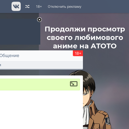
18+
Отключить рекламу
18+
Общение
м