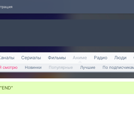
страция
Каналы
Сериалы
Фильмы
Аниме
Радио
Люди
Я смотрю
Новинки
Популярные
Лучшие
По подписчика
 "END"