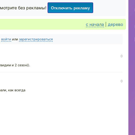
Отключить рекламу
мотрите без рекламы!
с начала
|
дерево
о
войти
или
зарегистрироваться
0
видим и 2 сезон)).
0
вали, как всегда