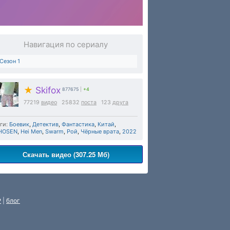
Навигация по сериалу
Сезон 1
★
Skifox
877675
|
+4
77219
видео
25832
поста
123
друга
ги:
Боевик
,
Детектив
,
Фантастика
,
Китай
,
HOSEN
,
Hei Men
,
Swarm
,
Рой
,
Чёрные врата
,
2022
Скачать видео (307.25 Мб)
P
|
блог