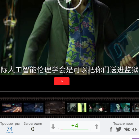
6
Просмотры
За сегодня
Поделиться
+4
74
0
1
5