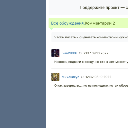
Поддержите проект — с
Все обсуждения.
Комментарии
2
Чтобы писать и оценивать комментарии нужн
ivan1900b
21:17 09.10.2022
○
Наконец подвели к концу, но кто знает может у
МихАникус
12:32 08.10.2022
○
О как завернули.... но на последних нотах обор