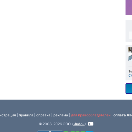
Те
C
истрация
|
правила
|
справка
|
реклама
|
для правообладателей
|
оплата VI
© 2008-2026 ООО «
Инфон
»