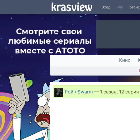
Вход
или
реги
Кино
Рой / Swarm
—
1 сезон, 12 серия