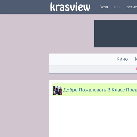
Вход
или
реги
Кино
Добро Пожаловать В Класс Превос