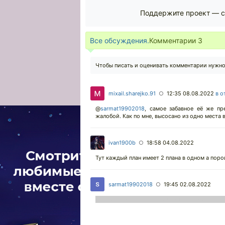
Поддержите проект — с
Все обсуждения.
Комментарии
3
Чтобы писать и оценивать комментарии нужн
mixail.sharejko.91
12:35 08.08.2022
в о
○
@
sarmat19902018
,
самое забавное её же пр
жалобой. Как по мне, высосано из одно места в
ivan1900b
18:58 04.08.2022
○
Тут каждый план имеет 2 плана в одном а поро
sarmat19902018
19:45 02.08.2022
○
а так и понял что это ловушка в конце и эта т