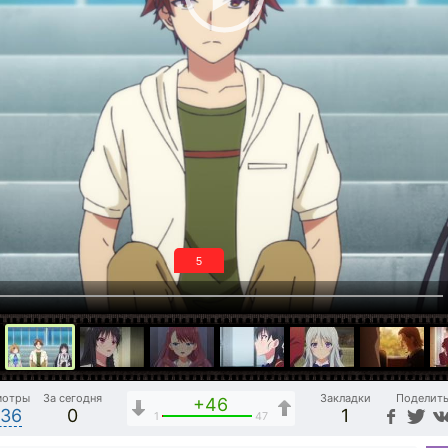
4
мотры
За сегодня
Закладки
Поделит
+46
636
0
1
1
47