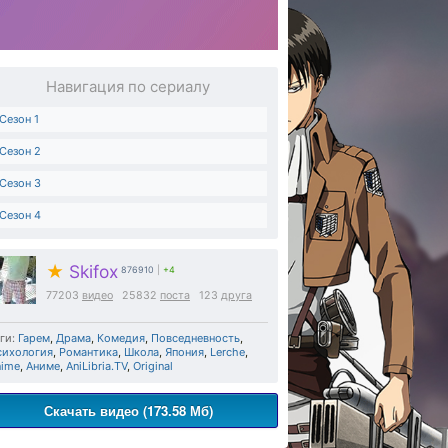
Навигация по сериалу
Сезон 1
Сезон 2
Сезон 3
Сезон 4
★
Skifox
876910
|
+4
77203
видео
25832
поста
123
друга
ги:
Гарем
,
Драма
,
Комедия
,
Повседневность
,
сихология
,
Романтика
,
Школа
,
Япония
,
Lerche
,
nime
,
Аниме
,
AniLibria.TV
,
Original
Скачать видео (173.58 Мб)