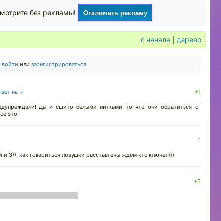
Отключить рекламу
мотрите без рекламы!
с начала
|
дерево
о
войти
или
зарегистрироваться
твет на ↓
+1
едупреждали! Да и сшито белыми нитками то что они обратиться с
се это.
0
й и 3)), как говариться ловушки расставлены ждем кто клюнет))).
+5
варина двуличная ее заманила.