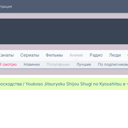
страция
Каналы
Сериалы
Фильмы
Аниме
Радио
Люди
Я смотрю
Новинки
Популярные
Лучшие
По подписчика
ходства / Youkoso Jitsuryoku Shijou Shugi no Kyoushitsu e