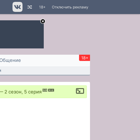
18+
Отключить рекламу
18+
Общение
м
—
2 сезон, 5 серия