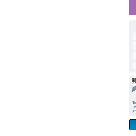
Те
П
A