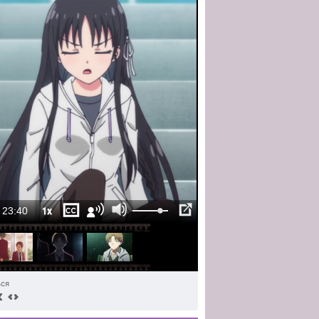
1x
23:40
ься