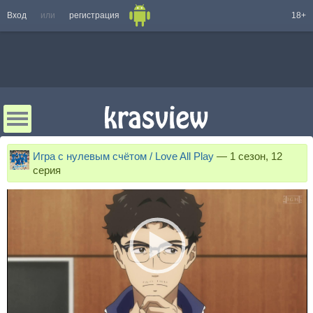
Вход
или
регистрация
18+
Игра с нулевым счётом / Love All Play
—
1 сезон, 12
серия