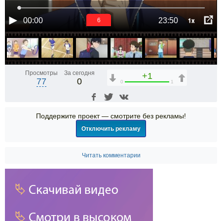
1x
00:00
23:50
6
Просмотры
За сегодня
+1
77
0
0
1
Поддержите проект — смотрите без рекламы!
Отключить рекламу
Читать комментарии