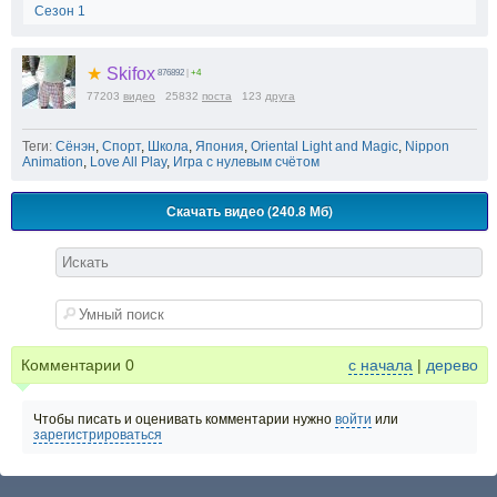
Сезон 1
★
Skifox
876892
|
+4
77203
видео
25832
поста
123
друга
Теги:
Сёнэн
,
Спорт
,
Школа
,
Япония
,
Oriental Light and Magic
,
Nippon
Animation
,
Love All Play
,
Игра с нулевым счётом
Скачать видео (240.8 Мб)
Комментарии
0
с начала
|
дерево
Чтобы писать и оценивать комментарии нужно
войти
или
зарегистрироваться