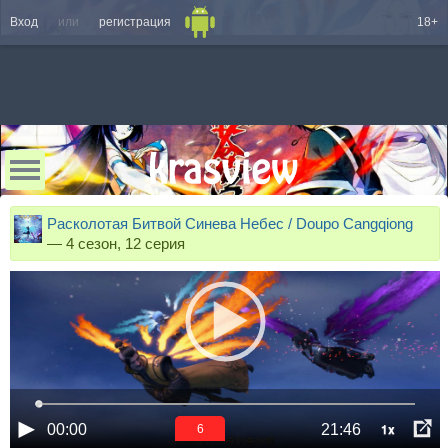
Вход
или
регистрация
18+
Расколотая Битвой Синева Небес / Doupo Cangqiong
—
4 сезон, 12 серия
1x
00:00
21:46
6