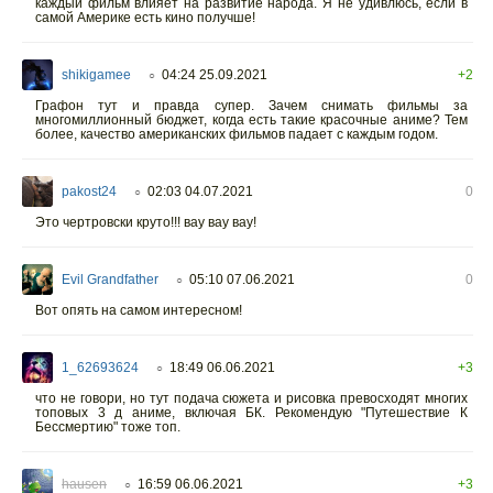
каждый фильм влияет на развитие народа. Я не удивлюсь, если в
самой Америке есть кино получше!
shikigamee
04:24 25.09.2021
+2
○
Графон тут и правда супер. Зачем снимать фильмы за
многомиллионный бюджет, когда есть такие красочные аниме? Тем
более, качество американских фильмов падает с каждым годом.
pakost24
02:03 04.07.2021
0
○
Это чертровски круто!!! вау вау вау!
Evil Grandfather
05:10 07.06.2021
0
○
Вот опять на самом интересном!
1_62693624
18:49 06.06.2021
+3
○
что не говори, но тут подача сюжета и рисовка превосходят многих
топовых 3 д аниме, включая БК. Рекомендую "Путешествие К
Бессмертию" тоже топ.
hausen
16:59 06.06.2021
+3
○