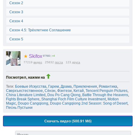
Сезон 2
Сезон 3
Сезон 4
Сезон 4.5: Трёхлетнее Соглашение
Сезон 5
★
Skifox
877683
|
+4
77219
видео
25832
поста
123
друга
Посмотрел, нажми на
Теги:
Боевые Искусства
,
Гарем
,
Драма
,
Приключения
,
Романтика
,
Сверхъестественное
,
Сёнэн
,
Фэнтези
,
Китай
,
Tencent Penguin Pictures
,
China Literature Limited
,
Dou Po Cang Qiong
,
Battle Through the Heavens
,
Fights Break Sphere
,
Shanghai Foch Film Culture Investment
,
Motion
Magic
,
Doupo Cangqiong
,
Doupo Cangqiong 2nd Season: Song of Desert
,
Песнь Пустыни
Скачать видео (500.91 Мб)