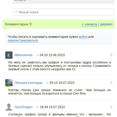
Комментарии
9
с начала
|
дерево
Чтобы писать и оценивать комментарии нужно
войти
или
зарегистрироваться
littlelovemail
04:10 15.06.2023
0
○
Не могу не заметить как графон и постановка кадра (особенно в
боевых сценах) сильно улучшились от сезона к сезону. Сравнивать
первый сезон с этим просто неудобно как-то.
Лягушка в колодце
03:14 19.07.2022
0
○
Клятвы Налан Цзе гроша ломаного не стоят. Чем больше он
клянётся, тем больше позориться в глазах Сяо Яна
GyzeDragon
18:34 18.07.2022
0
○
Согласен, графон супер! А фильмы именно что - мельчают... Но