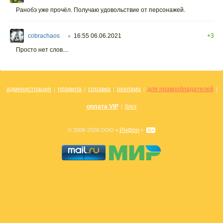
Ранобэ уже прочёл. Получаю удовольствие от персонажей.
cobrachaos
16:55 06.06.2021
+3
○
Просто нет слов....
администрация
правила
справка
реклама
для правообладателей
|
|
|
|
|
оплата VIP
блог
|
Инфон
© 2008-2026 ООО «
»