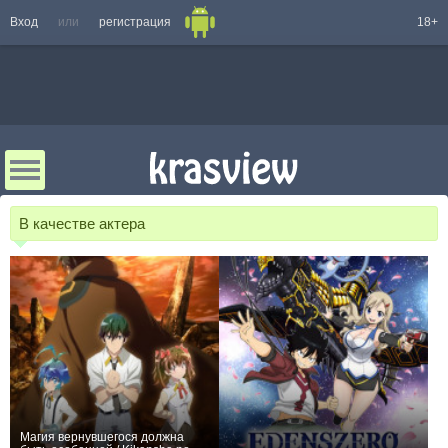
Вход
или
регистрация
18+
В качестве актера
Магия вернувшегося должна