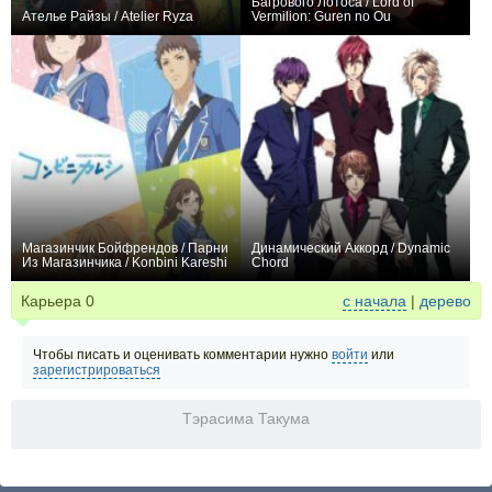
Багрового Лотоса / Lord of
Ателье Райзы / Atelier Ryza
Vermilion: Guren no Ou
+82
12
455
+16
12
327
Магазинчик Бойфрендов / Парни
Динамический Аккорд / Dynamic
Из Магазинчика / Konbini Kareshi
Chord
+27
12
102
0
12
51
Карьера
0
с начала
|
дерево
Чтобы писать и оценивать комментарии нужно
войти
или
зарегистрироваться
Тэрасима Такума