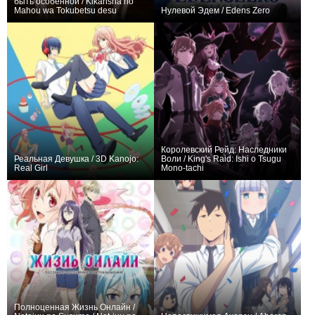
быть особенной / Kikansha no
Mahou wa Tokubetsu desu
Нулевой Эдем / Edens Zero
+666
14
2961
+748
51
1755
Королевский Рейд: Наследники
Реальная Девушка / 3D Kanojo:
Воли / King's Raid: Ishi o Tsugu
Real Girl
Mono-tachi
+304
25
809
+390
26
1157
Полноценная Жизнь Онлайн /