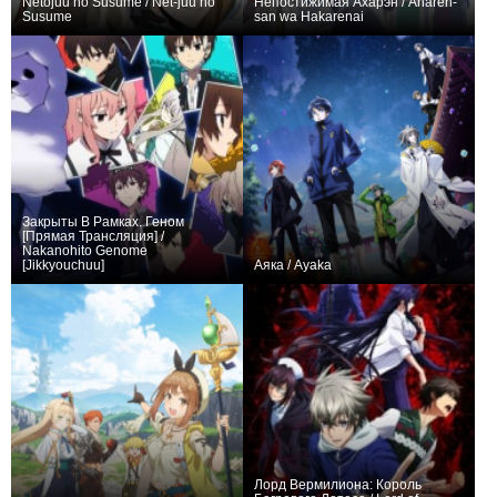
Netojuu no Susume / Net-juu no
Непостижимая Ахарэн / Aharen-
Susume
san wa Hakarenai
+167
12
868
+287
44
935
Закрыты В Рамках. Геном
[Прямая Трансляция] /
Nakanohito Genome
[Jikkyouchuu]
Аяка / Ayaka
+72
13
420
+71
12
526
Лорд Вермилиона: Король