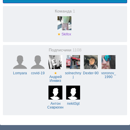
Команда
1
★
Skifox
Подписчики
1108
Lomyara
covid-19
★
solnechny
Dexter-90
voronov_
Андрей
j
1990
Инквиз
Антон
nekit3gt
Севрюгин