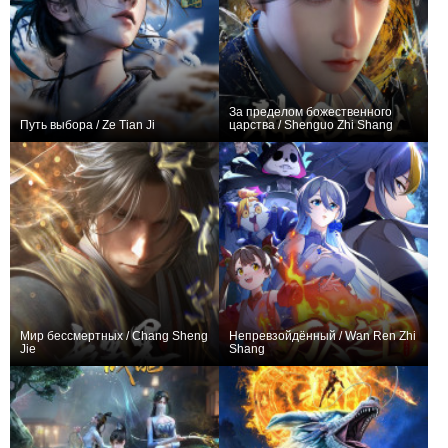
За пределом божественного
Путь выбора / Ze Tian Ji
царства / Shenguo Zhi Shang
+393
26
689
+214
17
508
Мир бессмертных / Chang Sheng
Непревзойдённый / Wan Ren Zhi
Jie
Shang
+512
26
1174
+162
14
1048