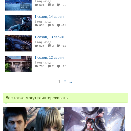
1 год назад
604
0
+30
27:17
1 сезон, 14 серия
1 год назад
634
0
+11
19:57
1 сезон, 13 серия
1 год назад
625
3
+11
22:18
1 сезон, 12 серия
1 год назад
705
2
+15
23:52
1
2
→
Вас также могут заинтересовать