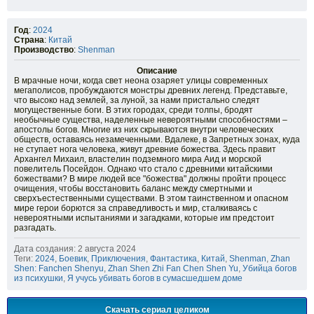
Год
:
2024
Страна
:
Китай
Производство
:
Shenman
Описание
В мрачные ночи, когда свет неона озаряет улицы современных
мегаполисов, пробуждаются монстры древних легенд. Представьте,
что высоко над землей, за луной, за нами пристально следят
могущественные боги. В этих городах, среди толпы, бродят
необычные существа, наделенные невероятными способностями –
апостолы богов. Многие из них скрываются внутри человеческих
обществ, оставаясь незамеченными. Вдалеке, в Запретных зонах, куда
не ступает нога человека, живут древние божества. Здесь правит
Архангел Михаил, властелин подземного мира Аид и морской
повелитель Посейдон. Однако что стало с древними китайскими
божествами? В мире людей все "божества" должны пройти процесс
очищения, чтобы восстановить баланс между смертными и
сверхъестественными существами. В этом таинственном и опасном
мире герои борются за справедливость и мир, сталкиваясь с
невероятными испытаниями и загадками, которые им предстоит
разгадать.
Дата создания: 2 августа 2024
Теги:
2024
,
Боевик
,
Приключения
,
Фантастика
,
Китай
,
Shenman
,
Zhan
Shen: Fanchen Shenyu
,
Zhan Shen Zhi Fan Chen Shen Yu
,
Убийца богов
из психушки
,
Я учусь убивать богов в сумасшедшем доме
Скачать сериал целиком