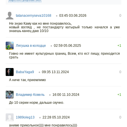
tatanacernyseva10168
03:45 03.06.2026
0
○
Не знаю Каму как но мне понравилось,
новый взгляд , не постандарту катырый только начался а уже
знаешь канец даю 10/10
Лягушка в колодце
02:59 05.06.2025
+1
○
Говно не имеет культурных границ. Всем, кто ест пищу, приходится
срать
BabaYaga9
09:35 13.11.2024
0
○
А ниче так, приемлимо
Владимир Ковель
16:00 11.10.2024
+1
○
До 10 серии норм, дальше скучно.
1989oleg13
22:28 05.10.2024
0
○
аниме прикольное)))) мне понравилось))))