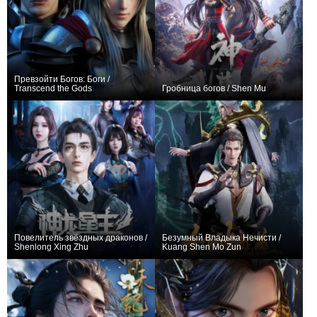
Превзойти Богов: Боги /
Transcend the Gods
Гробница богов / Shen Mu
+21
10
277
+1395
96
2095
Повелитель звёздных драконов /
Безумный Владыка Нечисти /
Shenlong Xing Zhu
Kuang Shen Mo Zun
+173
48
697
+1002
63
1702