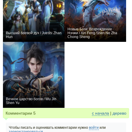
Новые Боги: Возрождение
Высший боевой дух / Jueshi Zhan
Нэчжи / Xin Feng Shen Ne Zha
Hun
Chong Sheng
+2271
183
1376
+36
1
616
Вечное царство богов / Wu Jin
Shen Yu
+498
59
745
Комментарии
5
с начала
|
дерево
Чтобы писать и оценивать комментарии нужно
войти
или
зарегистрироваться