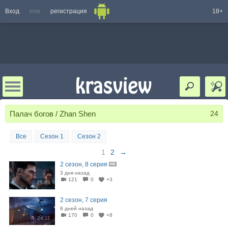
Вход
или
регистрация
18+
Палач богов / Zhan Shen
24
Все
Сезон 1
Сезон 2
1
2
→
2 сезон, 8 серия
3 дня назад
121
0
+3
25:03
2 сезон, 7 серия
8 дней назад
170
0
+8
24:11