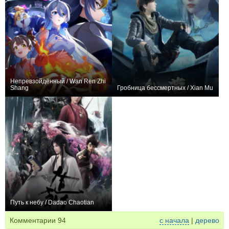
Непревзойдённый / Wan Ren Zhi
Shang
Гробница бессмертных / Xian Mu
+162
14
1046
+247
60
917
Путь к небу / Dadao Chaotian
+118
16
373
Комментарии
94
с начала
|
дерево