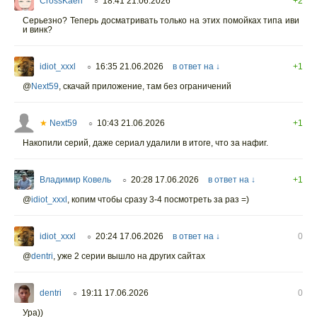
CrossKaen
18:41 21.06.2026
+2
○
Серьезно? Теперь досматривать только на этих помойках типа иви
и винк?
idiot_xxxl
16:35 21.06.2026
в ответ на ↓
+1
○
@
Next59
,
скачай приложение, там без ограничений
★
Next59
10:43 21.06.2026
+1
○
Накопили серий, даже сериал удалили в итоге, что за нафиг.
Владимир Ковель
20:28 17.06.2026
в ответ на ↓
+1
○
@
idiot_xxxl
,
копим чтобы сразу 3-4 посмотреть за раз =)
idiot_xxxl
20:24 17.06.2026
в ответ на ↓
0
○
@
dentri
,
уже 2 серии вышло на других сайтах
dentri
19:11 17.06.2026
0
○
Ура))