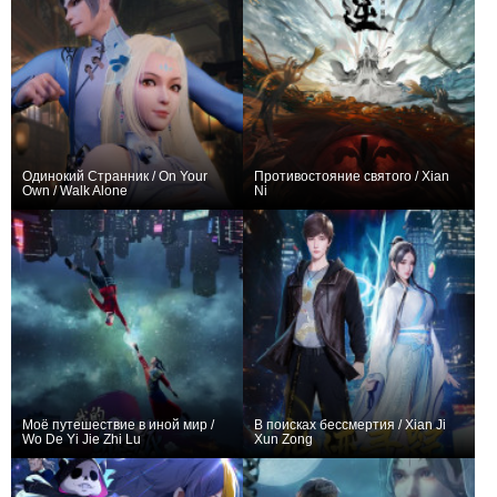
Одинокий Странник / On Your
Противостояние святого / Xian
Own / Walk Alone
Ni
+8048
481
2963
+5499
155
2887
Моё путешествие в иной мир /
В поисках бессмертия / Xian Ji
Wo De Yi Jie Zhi Lu
Xun Zong
+598
40
1036
+102
48
393