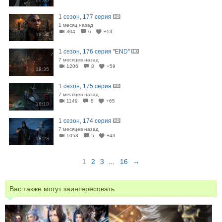
1 сезон, 177 серия
1 месяц назад
304
6
+13
18:54
1 сезон, 176 серия "END"
7 месяцев назад
1206
8
+59
19:35
1 сезон, 175 серия
7 месяцев назад
1149
8
+65
18:10
1 сезон, 174 серия
7 месяцев назад
1058
5
+43
18:23
1
2
3
...
16
→
Вас также могут заинтересовать