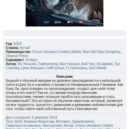
Год
:
2020
Страна
:
Китай
Производство
:
China Literature Limited
,
Bilibili
,
Wan Wei Mao Donghua
,
Original Force
Сценарист
:
Ю Ванг
Актер
:
Ян Тяньсян
,
Tutehameng
,
Ван Чэнгуан
,
Вэй Чао
,
Ли Шимэн
,
Тун
Синьчжу
,
Цянь Вэньцин
,
Сюй Цзяци
,
Гу Цзяншань
,
Цяо Шиюй
Описание
Бедный и обычный мальчик из деревни присоединяется к небольшой
секте в Цзян Ху и случайно становится Неофициальным Учеником. Как
Хань Ли, простолюдин по происхождению, создаст для себя точку
опоры в его секте? Как он, со своими посредственными
способностями, сможет успешно пройти путь культивации и стать
бессмертным? Эта история об обычном смертном, который, несмотря
на все трудности, сразится с демонами и древними небожителями для
того, чтобы найти свой собственный путь к бессмертию.
Дата создания: 8 декабря 2019
Теги:
2020
,
Боевые Искусства
,
История
,
Приключения
,
Сверхъестественное
,
Фантастика
,
Китай
,
China Literature Limited
,