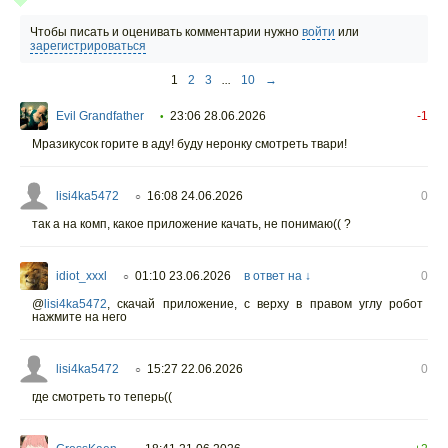
Чтобы писать и оценивать комментарии нужно
войти
или
зарегистрироваться
1
2
3
...
10
→
Evil Grandfather
23:06 28.06.2026
-1
•
Мразикусок горите в аду! буду неронку смотреть твари!
lisi4ka5472
16:08 24.06.2026
0
○
так а на комп, какое приложение качать, не понимаю(( ?
idiot_xxxl
01:10 23.06.2026
в ответ на ↓
0
○
@
lisi4ka5472
,
скачай приложение, с верху в правом углу робот
нажмите на него
lisi4ka5472
15:27 22.06.2026
0
○
где смотреть то теперь((