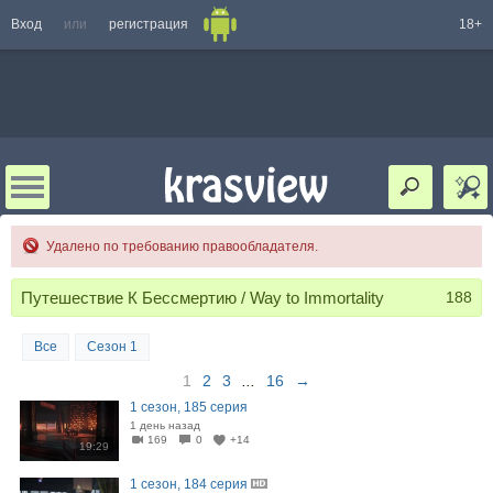
Вход
или
регистрация
18+
Удалено по требованию правообладателя.
Путешествие К Бессмертию / Way to Immortality
188
Все
Сезон 1
1
2
3
...
16
→
1 сезон, 185 серия
1 день назад
169
0
+14
19:29
1 сезон, 184 серия