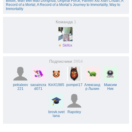
Bilibili
,
Wan Wei Mao Donghua
,
Original Force
,
Fanren Xiu Xian Chuan
,
A
Record of a Mortal
,
A Record of a Mortal’s Journey to Immortality
,
Way to
Immortality
Команда
1
★
Skifox
Подписчики
3954
petraleev
saoaincra
KiriX1985
pompei17
Александ
Максим
221
d071
р Лыхин
Ник
brovk.svet
Rapotoy
lana