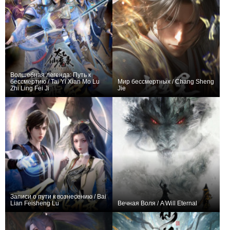
Волшебная легенда: Путь к
бессмертию / Tai Yi Xian Mo Lu
Мир бессмертных / Chang Sheng
Zhi Ling Fei Ji
Jie
+155
52
670
+512
26
1174
Записи о пути к вознесению / Bai
Lian Feisheng Lu
Вечная Воля / A Will Eternal
+1037
100
1128
+9660
177
5691