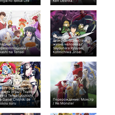
enjya no Isekai Life
Ken Deshita
+714
13
3932
+988
14
3514
Прощай, жизнь
дракона. Здравствуй,
ладкое
жизнь человека /
еревоплощение /
Sayounara Ryuusei,
kashi na Tensei
Konnichiwa Jinsei
+322
12
1280
+490
12
2451
згнанный
еинкарнированный
яжёлый рыцарь не
меет себе равных в
наниях игры / Tsuihou
areta Tensei Juukishi
a Game Chishiki de
Перерождение: Монстр
usou suru
/ Re:Monster
+277
5
1826
+1000
13
4350