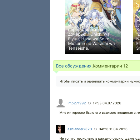
Я
Б
п
Мой отец — герой, моя
ж
мать — дух, а я
д
переродилась их
R
дочерью / Chichi wa
"
Eiyuu, Haha wa Seirei,
N
Musume no Watashi wa
E
Tenseisha.
S
+361
12
1409
Все обсуждения.
Комментарии
12
Чтобы писать и оценивать комментарии нужн
Imp271992
17:53 04.07.2026
○
Мне интересно было его взаимоотношения с лю
ashlander7823
04:28 11.04.2026
○
Не то что несколько в каждую серию, даже одн