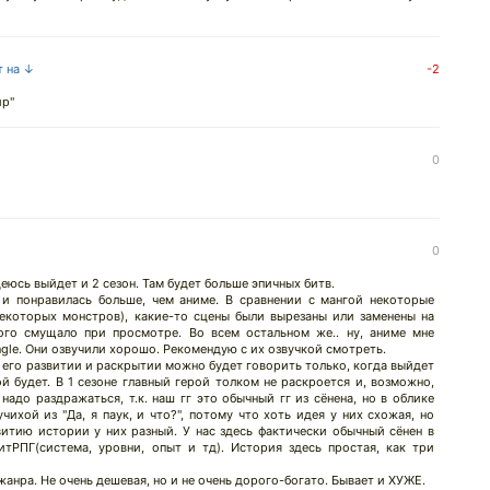
т на ↓
-2
ир"
0
0
еюсь выйдет и 2 сезон. Там будет больше эпичных битв.
ь и понравилась больше, чем аниме. В сравнении с мангой некоторые
екоторых монстров), какие-то сцены были вырезаны или заменены на
ного смущало при просмотре. Во всем остальном же.. ну, аниме мне
ngle. Они озвучили хорошо. Рекомендую с их озвучкой смотреть.
о его развитии и раскрытии можно будет говорить только, когда выйдет
ой будет. В 1 сезоне главный герой толком не раскроется и, возможно,
надо раздражаться, т.к. наш гг это обычный гг из сёнена, но в облике
чихой из "Да, я паук, и что?", потому что хоть идея у них схожая, но
итию истории у них разный. У нас здесь фактически обычный сёнен в
итРПГ(система, уровни, опыт и тд). История здесь простая, как три
анра. Не очень дешевая, но и не очень дорого-богато. Бывает и ХУЖЕ.