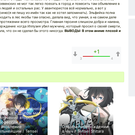
евенских не мог так легко поехать в город и повесить там объявление в
 людей и остальных рас. У авантюристов всё нормально, а вот у
иню(я не пишу из имён так как не хотел запоминать). Эльфийка полна
одить в лес якобы там опасно, делала вид, что умная, а на самом деле
а протяжении всего просмотра. Главная героиня слишком добра и наивна,
ерждение: когда Иллузия убил мужчину, который просил о своей смерти,
ла, что он не сделал бы этого никогда.
ВЫВОДЫ: В этом аниме плохой и
+1
3
4
изнь перерождённого
удреца в другом мире.
олучение второй
рофессии и
тановление
О моём перерождении
ильнейшим / Tensei
в меч / Tensei Shitara