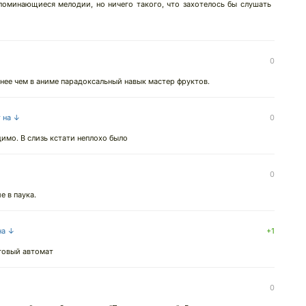
поминающиеся мелодии, но ничего такого, что захотелось бы слушать
0
нее чем в аниме парадоксальный навык мастер фруктов.
т на ↓
0
имо. В слизь кстати неплохо было
0
 в паука.
на ↓
+1
рговый автомат
0