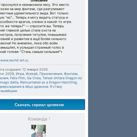
Описание
 проснулся в незнакомом лесу. Это место
хоже на мир фэнтези, где разгуливают
ивотные удивительного вида. Вот только
но "но"... Теперь я могу видеть статусы и
особности врагов, словно в какой-то игре.
то же теперь?" — спросите вы. Теперь
ей главной целью стала охота на
онстров, получение титулов, повышение
овней и развитие в ещё более сильного
акона! Но внезапно, пока обо всём
змышлял, я услышал странный голос в
оей голове: "Стань самым сильным!"»
©
www.world-art.ru
та создания: 12 января 2026
ги:
2026
,
Игра
,
Исекай
,
Приключения
,
Фэнтези
,
пония
,
Felix Film
,
Ga-Crew
,
Tensei shitara Dragon no
mago datta
,
Reincarnated as a Dragon Hatchling
,
рерождение в яйцо дракона: Я стану
ильнейшим
Скачать сериал целиком
Команда
1