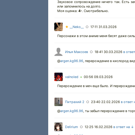
Звуковое сопровождение ничего так. Есть за
или запомнилось на долго.
Моя оценка:
4-
. Смотрибельно.
★
__Neko__
17:11 31.03.2026
○
Персонажи в этом аниме меня бесят даже силь
Илья Максоев
18:41 30.03.2026
в отве
○
@
argen.kg96.96
, перерождение в кислород вид
valnoled
00:56 09.03.2026
•
Перерождение в меч еще было. И перерождение
Питрахий 2
23:40 22.02.2026
в ответ 
○
@
argen.kg96.96
, ты забыл перерождение в то
Delirium
12:25 16.02.2026
в ответ на ↓
○