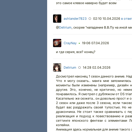
это самое клевое наверно будет всем
ashlander7823
02:10 10.04.2026
в отве
○
@
Delirium
,
скорее "нападение В.В.Пу на иной м
CrayNay
19:06 07.04.2026
•
и где серия, все? конец?
Delirium
14:28 02.04.2026
○
Досмотрел наконец 1 сезон данного аниме. Над
Что я могу сказать.. манга мне запомнилас
моменты были изменены (например, дизайн н
другие. Это, конечно, не критично, но нем
понравилось. Я смотрел с дубляжом от DS tria
Касательно же сюжета.. он довольно прост и 
2 сезон или даже после 3 сезона, если таков
будет вас раздражать своей тупостью. Но не 
дракончика. Не стоит также сравнивать с пау
реализация и подход к повествованию и разв
сеттинге японского фентези с элементами Л
копейки.
Анимация здесь нормальная для аниме такого ж