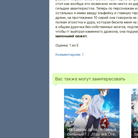
стоп как вообще это возможно если никто из дер
гильдии авантюристов. Теперь по персонажам из
остальных я имею ввиду эльфийку и главную геро
дряни, на протяжении 10 серий она говорила не х
полная эгоистка и дура, которая бесила меня н
в общем дурочка без собственных мозгов, подтв
чтобы гг выйграл каменного дракона, она подума
маленький сюжет.
Оценка: 1 из 5
Комментариев: 1
Вас также могут заинтересовать
Ж
м
П
п
На самом деле, я самый
с
сильный? / Jitsu wa Ore,
с