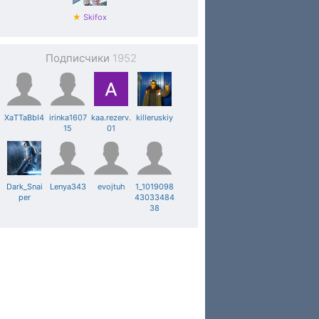
★
Skifox
Подписчики
1952
XaTTaBbI4
irinka1607
kaa.rezerv.
killeruskiy
15
01
Dark_Snai
Lenya343
evojtuh
1_1019098
per
43033484
38