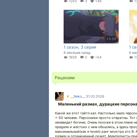
1263
3
+49
1
23:39
1 сезон, 3 серия
1 с
6 месяцев назад
6 ме
1659
0
+54
1
Рецензии
★
__Neko__
31.03.2026
Маленький размах, дурацкие персона
Какой же этот тайтл кал. Настолько мало персон
+-50 человек. Персонажи просто отвратны. Тот 
ненавидит богиню. Очень похоже в этом плане на
предали и жестоко с ним обошлись, а здесь прос
максимальный(как я понял) ранг монстра это B. А
размах и ограниченный сюжет. Авантюристы прие