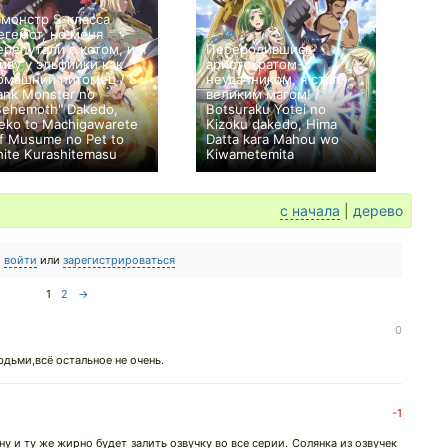
 монстр S-класса
егемот, но меня
ерепутали с котом, и я
Переродившись
иву у эльфийки как
аристократом-
омашний питомец / S
неудачником, я стал
ank Monster no
великим магом! /
Behemoth" Dakedo,
Botsuraku Yotei no
eko to Machigawarete
Kizoku dakedo, Hima
lf Musume no Pet to
Datta kara Mahou wo
hite Kurashitemasu
Kiwametemita
+232
12
1687
+555
12
2900
с начала
|
дерево
о
войти
или
зарегистрироваться
1
2
→
0
дьми,всё остальное не очень.
-1
у и ту же жирно будет залить озвучку во все серии. Солянка из озвучек