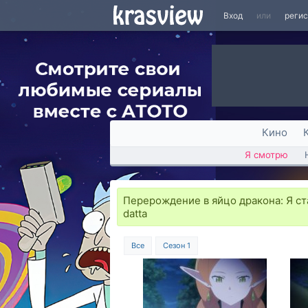
Вход
или
реги
Кино
Я смотрю
Перерождение в яйцо дракона: Я ста
datta
Все
Сезон 1