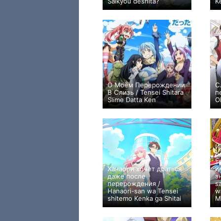
Saikyou deshita?
K
+669
12
3597
О Моём Перерождении
С
В Слизь / Tensei Shitara
п
Slime Datta Ken
O
+11225
107
14788
И
р
т
Ханаори хочет драться
и
даже после
з
перерождения /
s
Hanaori-san wa Tensei
w
shitemo Kenka ga Shitai
M
+14
4
277