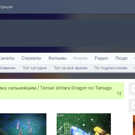
страция
Каналы
Сериалы
Фильмы
Аниме
Радио
Люди
Новинки
Топ сегодня
Топ за всё время
По подписчикам
ну сильнейшим / Tensei shitara Dragon no Tamago
12