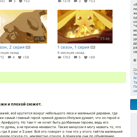
342
3
+52
1378
3
+53
«Я
по
ж
од
сп
"Ч
мо
м
ур
23:38
23:48
др
езон, 2 серия
1 сезон, 1 серия
ра
св
сяцев назад
6 месяцев назад
712
4
+58
1763
5
+69
Да
Те
Я
Ta
Пе
с
жи и плохой сюжет.
ажей, всё крутится вокруг небольшого леса и маленькой деревни, где
же самый главный герой чумной дракон Иллузия думает, что он герой и
 Арифурэту. Но там гг не хочет быть долбанным героем, ведь его
то дрянь, а не причина ненависти. Также минусом я могу назвать то, что
 где A ранг и S ранг. Всё это говорит о том что у этого тайтла маленький
хали откуда-то, неизвестно откуда. А приехали они по объявлению,