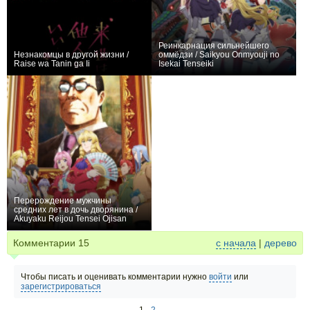
Реинкарнация сильнейшего
Незнакомцы в другой жизни /
оммёдзи / Saikyou Onmyouji no
Raise wa Tanin ga Ii
Isekai Tenseiki
+292
14
1326
+931
13
3731
Перерождение мужчины
средних лет в дочь дворянина /
Akuyaku Reijou Tensei Ojisan
+383
12
1266
Комментарии
15
с начала
|
дерево
Чтобы писать и оценивать комментарии нужно
войти
или
зарегистрироваться