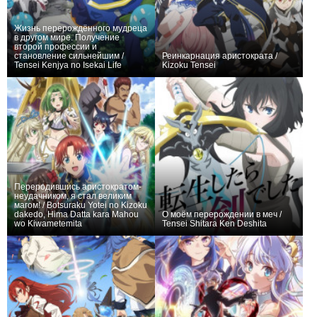
Жизнь перерождённого мудреца
в другом мире. Получение
второй профессии и
становление сильнейшим /
Реинкарнация аристократа /
Tensei Kenjya no Isekai Life
Kizoku Tensei
+714
13
3933
+719
12
2709
Переродившись аристократом-
неудачником, я стал великим
магом! / Botsuraku Yotei no Kizoku
dakedo, Hima Datta kara Mahou
О моём перерождении в меч /
wo Kiwametemita
Tensei Shitara Ken Deshita
+555
12
2904
+988
14
3515