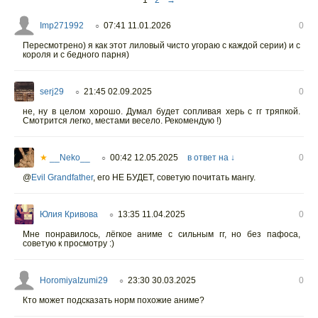
1
2
→
Imp271992
07:41 11.01.2026
0
○
Пересмотрено) я как этот лиловый чисто угораю с каждой серии) и с
короля и с бедного парня)
serj29
21:45 02.09.2025
0
○
не, ну в целом хорошо. Думал будет сопливая херь с гг тряпкой.
Смотрится легко, местами весело. Рекомендую !)
★
__Neko__
00:42 12.05.2025
в ответ на ↓
0
○
@
Evil Grandfather
,
его НЕ БУДЕТ, советую почитать мангу.
Юлия Кривова
13:35 11.04.2025
0
○
Мне понравилось, лёгкое аниме с сильным гг, но без пафоса,
советую к просмотру :)
HoromiyaIzumi29
23:30 30.03.2025
0
○
Кто может подсказать норм похожие аниме?