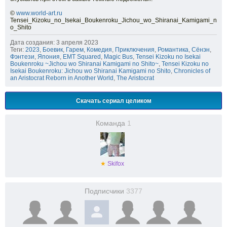
©
www.world-art.ru
Tensei_Kizoku_no_Isekai_Boukenroku_Jichou_wo_Shiranai_Kamigami_n
o_Shito
Дата создания: 3 апреля 2023
Теги:
2023
,
Боевик
,
Гарем
,
Комедия
,
Приключения
,
Романтика
,
Сёнэн
,
Фэнтези
,
Япония
,
EMT Squared
,
Magic Bus
,
Tensei Kizoku no Isekai
Boukenroku ~Jichou wo Shiranai Kamigami no Shito~
,
Tensei Kizoku no
Isekai Boukenroku: Jichou wo Shiranai Kamigami no Shito
,
Chronicles of
an Aristocrat Reborn in Another World
,
The Aristocrat
Скачать сериал целиком
Команда
1
★
Skifox
Подписчики
3377