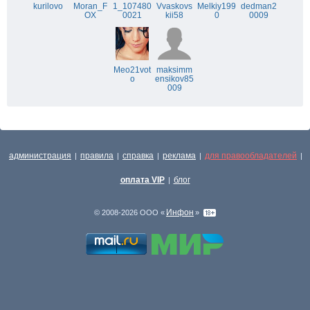
kurilovo
Moran_F
1_107480
Vvaskovs
Melkiy199
dedman2
OX
0021
kii58
0
0009
Meo21vot
maksimm
o
ensikov85
009
администрация
правила
справка
реклама
для правообладателей
|
|
|
|
|
оплата VIP
блог
|
Инфон
© 2008-2026 ООО «
»