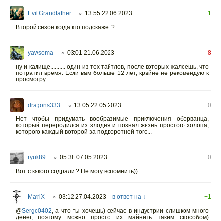
Evil Grandfather
13:55 22.06.2023
+1
○
Второй сезон когда кто подскажет?
yawsoma
03:01 21.06.2023
-8
○
ну и калище.......... один из тех тайтлов, после которых жалеешь, что
потратил время. Если вам больше 12 лет, крайне не рекомендую к
просмотру
dragons333
13:05 22.05.2023
0
○
Нет чтобы придумать вообразимые приключения оборванца,
который переродился из злодея и познал жизнь простого холопа,
которого каждый воторой за подворотней того...
ryuk89
05:38 07.05.2023
0
○
Вот с какого содрали ? Не могу вспомнить))
MatriX
03:12 27.04.2023
в ответ на ↓
+1
○
@
Sergo0402
,
а что ты хочешь) сейчас в индустрии слишком много
денег, поэтому можно просто их майнить таким способом)