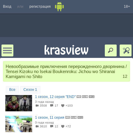
Вход
или
регистрация
18+
Невообразимые приключения перерожденного дворянина /
Tensei Kizoku no Isekai Boukenroku: Jichou wo Shiranai
Kamigami no Shito
12
Все
Сезон 1
1 сезон, 12 серия "END"
3 года назад
3508
17
+103
23:41
1 сезон, 11 серия
3 года назад
3610
12
+72
23:40