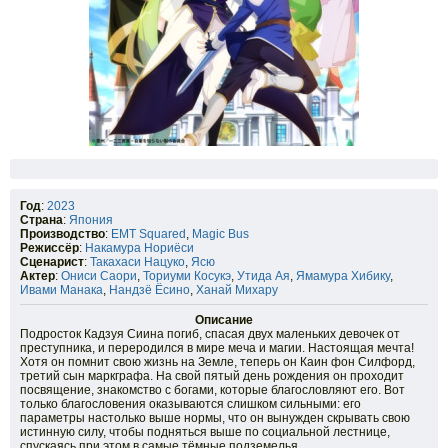
Год
:
2023
Страна
:
Япония
Производство
:
EMT Squared
,
Magic Bus
Режиссёр
:
Накамура Нориёси
Сценарист
:
Такахаси Нацуко
,
Ясю
Актер
:
Ониси Саори
,
Ториуми Косукэ
,
Утида Ая
,
Ямамура Хибику
,
Ивами Манака
,
Нандзё Ёсино
,
Ханай Михару
Описание
Подросток Кадзуя Сиина погиб, спасая двух маленьких девочек от
преступника, и переродился в мире меча и магии. Настоящая мечта!
Хотя он помнит свою жизнь на Земле, теперь он Каин фон Силфорд,
третий сын маркграфа. На свой пятый день рождения он проходит
посвящение, знакомство с богами, которые благословляют его. Вот
только благословения оказываются слишком сильными: его
параметры настолько выше нормы, что он вынужден скрывать свою
истинную силу, чтобы подняться выше по социальной лестнице,
спускаясь при этом в самые тёмные подземелья.