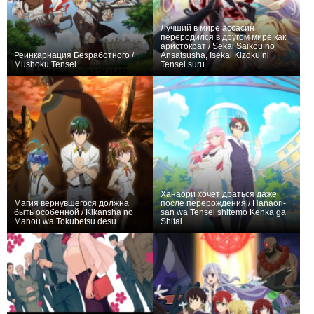
Лучший в мире ассасин
переродился в другом мире как
аристократ / Sekai Saikou no
Реинкарнация Безработного /
Ansatsusha, Isekai Kizoku ni
Mushoku Tensei
Tensei suru
+7201
55
14053
+1108
12
5256
Ханаори хочет драться даже
Магия вернувшегося должна
после перерождения / Hanaori-
быть особенной / Kikansha no
san wa Tensei shitemo Kenka ga
Mahou wa Tokubetsu desu
Shitai
+677
14
2963
+14
4
287